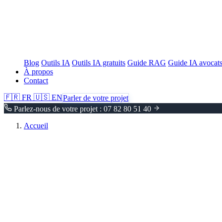
Blog
Outils IA
Outils IA gratuits
Guide RAG
Guide IA avocat
À propos
Contact
🇫🇷
FR
🇺🇸
EN
Parler de votre projet
Parlez-nous de votre projet : 07 82 80 51 40
Accueil