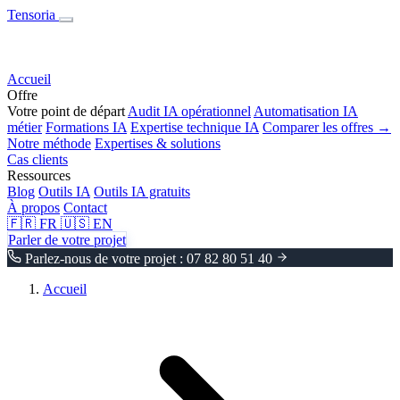
Tensoria
Accueil
Offre
Votre point de départ
Audit IA opérationnel
Automatisation IA
métier
Formations IA
Expertise technique IA
Comparer les offres →
Notre méthode
Expertises & solutions
Cas clients
Ressources
Blog
Outils IA
Outils IA gratuits
À propos
Contact
🇫🇷
FR
🇺🇸
EN
Parler de votre projet
Parlez-nous de votre projet : 07 82 80 51 40
Accueil