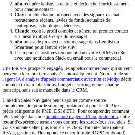
n8n
récupère la liste, la nettoie et déclenche l'enrichissement
pour chaque contact
Clay
enrichit chaque prospect avec des signaux d'achat :
recrutements récents, levées de fonds, actualités de
l'entreprise, technologies détectées
Claude
reçoit le profil complet et génère un premier contact
sur mesure (objet + corps du message)
n8n
pousse le prospect et son message dans Lemlist ou
Smartlead pour l'envoi et le suivi
Les réponses positives remontent dans votre CRM via n8n,
avec une notification Slack ou email pour le commercial
Une fois vos prospects engagés, les appels commerciaux qui suivent
peuvent à leur tour être analysés automatiquement. Notre article sur
l'
agent IA d'analyse d'appels commerciaux avec n8n et Modjo
décrit
comment extraire objections, budget et scoring depuis chaque
transcript, sans saisie manuelle dans le CRM.
LinkedIn Sales Navigator peut s'ajouter comme source
complémentaire pour le sourcing, notamment pour les ICP très
précis (dirigeants de PME, DSI d'ETI). Pour comprendre comment
n8n s'intègre dans une
architecture d'agents IA en production
, notre
retour d'expérience terrain vous donnera les garde-fous essentiels. Si
vous souhaitez aller plus loin sur les choix d'architecture (pattern
ReAct, gestion de l'idempotence et conformité RGPD outbound),