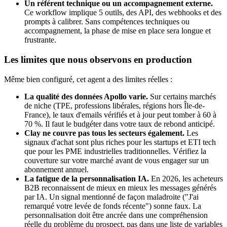
Un référent technique ou un accompagnement externe.
Ce workflow implique 5 outils, des API, des webhooks et des
prompts à calibrer. Sans compétences techniques ou
accompagnement, la phase de mise en place sera longue et
frustrante.
Les limites que nous observons en production
Même bien configuré, cet agent a des limites réelles :
La qualité des données Apollo varie.
Sur certains marchés
de niche (TPE, professions libérales, régions hors Île-de-
France), le taux d'emails vérifiés et à jour peut tomber à 60 à
70 %. Il faut le budgéter dans votre taux de rebond anticipé.
Clay ne couvre pas tous les secteurs également.
Les
signaux d'achat sont plus riches pour les startups et ETI tech
que pour les PME industrielles traditionnelles. Vérifiez la
couverture sur votre marché avant de vous engager sur un
abonnement annuel.
La fatigue de la personnalisation IA.
En 2026, les acheteurs
B2B reconnaissent de mieux en mieux les messages générés
par IA. Un signal mentionné de façon maladroite ("J'ai
remarqué votre levée de fonds récente") sonne faux. La
personnalisation doit être ancrée dans une compréhension
réelle du problème du prospect, pas dans une liste de variables