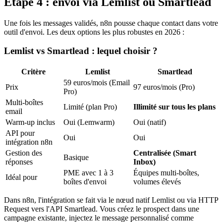
Étape 4 : envoi via Lemlist ou Smartlead
Une fois les messages validés, n8n pousse chaque contact dans votre
outil d'envoi. Les deux options les plus robustes en 2026 :
Lemlist vs Smartlead : lequel choisir ?
Critère
Lemlist
Smartlead
59 euros/mois (Email
Prix
97 euros/mois (Pro)
Pro)
Multi-boîtes
Limité (plan Pro)
Illimité sur tous les plans
email
Warm-up inclus
Oui (Lemwarm)
Oui (natif)
API pour
Oui
Oui
intégration n8n
Gestion des
Centralisée (Smart
Basique
réponses
Inbox)
PME avec 1 à 3
Équipes multi-boîtes,
Idéal pour
boîtes d'envoi
volumes élevés
Dans n8n, l'intégration se fait via le nœud natif Lemlist ou via HTTP
Request vers l'API Smartlead. Vous créez le prospect dans une
campagne existante, injectez le message personnalisé comme