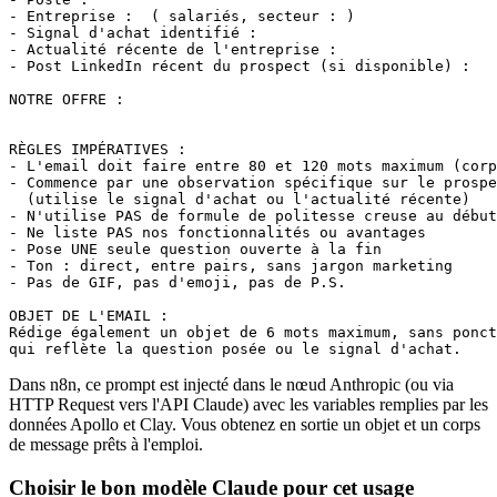
- Entreprise :  ( salariés, secteur : )

- Signal d'achat identifié : 

- Actualité récente de l'entreprise : 

- Post LinkedIn récent du prospect (si disponible) : 

NOTRE OFFRE :

RÈGLES IMPÉRATIVES :

- L'email doit faire entre 80 et 120 mots maximum (corp
- Commence par une observation spécifique sur le prospe
  (utilise le signal d'achat ou l'actualité récente)

- N'utilise PAS de formule de politesse creuse au début

- Ne liste PAS nos fonctionnalités ou avantages

- Pose UNE seule question ouverte à la fin

- Ton : direct, entre pairs, sans jargon marketing

- Pas de GIF, pas d'emoji, pas de P.S.

OBJET DE L'EMAIL :

Rédige également un objet de 6 mots maximum, sans ponct
qui reflète la question posée ou le signal d'achat.
Dans n8n, ce prompt est injecté dans le nœud Anthropic (ou via
HTTP Request vers l'API Claude) avec les variables remplies par les
données Apollo et Clay. Vous obtenez en sortie un objet et un corps
de message prêts à l'emploi.
Choisir le bon modèle Claude pour cet usage