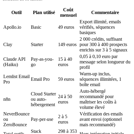
Coût
Outil
Plan utilisé
Commentaire
mensuel
Export illimité, emails
Apollo.io
Basic
49 euros
vérifiés, séquences
basiques
2 000 crédits, suffisant
Clay
Starter
149 euros
pour 300 à 400 prospects
enrichis sur 3 à 5 signaux
0,05 à 0,10 euro par
Claude API
Pay-as-you-
15 à 40
message selon longueur du
(Haiku)
go
euros
profil
Warm-up inclus,
Lemlist Email
Email Pro
59 euros
séquences illimitées, 1
Pro
boîte email
Auto-hébergé
Cloud Starter
24 à 50
recommandé pour
n8n
ou auto-
euros
maîtriser les coûts à
hébergement
volume élevé
NeverBounce
Vérification des emails
2 à 5
ou
Pay-per-use
avant envoi (optionnel
euros
ZeroBounce
mais recommandé)
Stack
298 à 353
Total outils
Hors intégration initiale