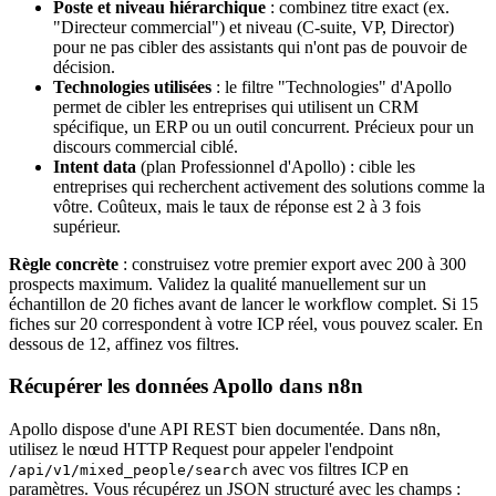
Poste et niveau hiérarchique
: combinez titre exact (ex.
"Directeur commercial") et niveau (C-suite, VP, Director)
pour ne pas cibler des assistants qui n'ont pas de pouvoir de
décision.
Technologies utilisées
: le filtre "Technologies" d'Apollo
permet de cibler les entreprises qui utilisent un CRM
spécifique, un ERP ou un outil concurrent. Précieux pour un
discours commercial ciblé.
Intent data
(plan Professionnel d'Apollo) : cible les
entreprises qui recherchent activement des solutions comme la
vôtre. Coûteux, mais le taux de réponse est 2 à 3 fois
supérieur.
Règle concrète
: construisez votre premier export avec 200 à 300
prospects maximum. Validez la qualité manuellement sur un
échantillon de 20 fiches avant de lancer le workflow complet. Si 15
fiches sur 20 correspondent à votre ICP réel, vous pouvez scaler. En
dessous de 12, affinez vos filtres.
Récupérer les données Apollo dans n8n
Apollo dispose d'une API REST bien documentée. Dans n8n,
utilisez le nœud HTTP Request pour appeler l'endpoint
avec vos filtres ICP en
/api/v1/mixed_people/search
paramètres. Vous récupérez un JSON structuré avec les champs :