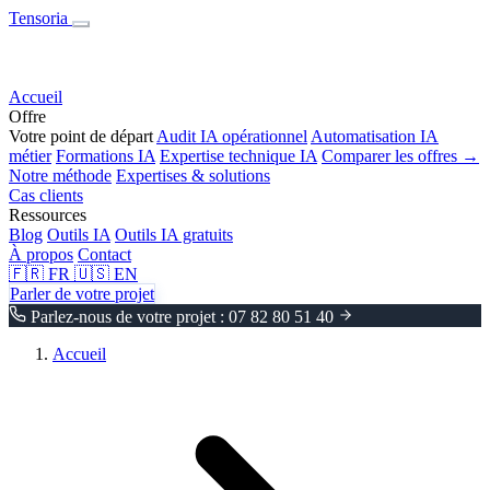
Tensoria
Accueil
Offre
Votre point de départ
Audit IA opérationnel
Automatisation IA
métier
Formations IA
Expertise technique IA
Comparer les offres →
Notre méthode
Expertises & solutions
Cas clients
Ressources
Blog
Outils IA
Outils IA gratuits
À propos
Contact
🇫🇷
FR
🇺🇸
EN
Parler de votre projet
Parlez-nous de votre projet : 07 82 80 51 40
Accueil