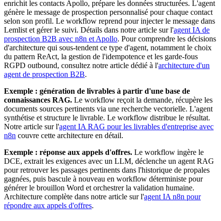
enrichit les contacts Apollo, prépare les données structurées. L'agent
génère le message de prospection personnalisé pour chaque contact
selon son profil. Le workflow reprend pour injecter le message dans
Lemlist et gérer le suivi. Détails dans notre article sur l'
agent IA de
prospection B2B avec n8n et Apollo
. Pour comprendre les décisions
d'architecture qui sous-tendent ce type d'agent, notamment le choix
du pattern ReAct, la gestion de l'idempotence et les garde-fous
RGPD outbound, consultez notre article dédié à l'
architecture d'un
agent de prospection B2B
.
Exemple : génération de livrables à partir d'une base de
connaissances RAG.
Le workflow reçoit la demande, récupère les
documents sources pertinents via une recherche vectorielle. L'agent
synthétise et structure le livrable. Le workflow distribue le résultat.
Notre article sur l'
agent IA RAG pour les livrables d'entreprise avec
n8n
couvre cette architecture en détail.
Exemple : réponse aux appels d'offres.
Le workflow ingère le
DCE, extrait les exigences avec un LLM, déclenche un agent RAG
pour retrouver les passages pertinents dans l'historique de propales
gagnées, puis bascule à nouveau en workflow déterministe pour
générer le brouillon Word et orchestrer la validation humaine.
Architecture complète dans notre article sur l'
agent IA n8n pour
répondre aux appels d'offres
.