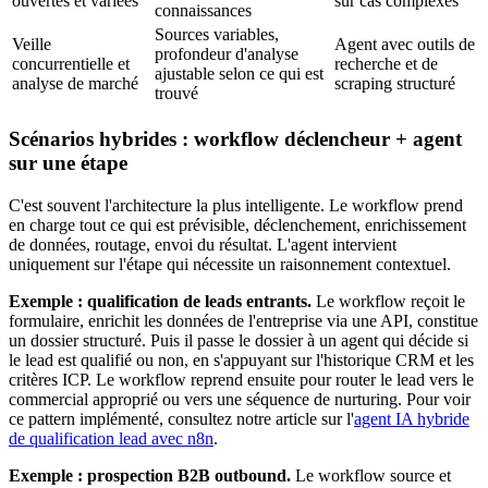
ouvertes et variées
sur cas complexes
connaissances
Sources variables,
Veille
Agent avec outils de
profondeur d'analyse
concurrentielle et
recherche et de
ajustable selon ce qui est
analyse de marché
scraping structuré
trouvé
Scénarios hybrides : workflow déclencheur + agent
sur une étape
C'est souvent l'architecture la plus intelligente. Le workflow prend
en charge tout ce qui est prévisible, déclenchement, enrichissement
de données, routage, envoi du résultat. L'agent intervient
uniquement sur l'étape qui nécessite un raisonnement contextuel.
Exemple : qualification de leads entrants.
Le workflow reçoit le
formulaire, enrichit les données de l'entreprise via une API, constitue
un dossier structuré. Puis il passe le dossier à un agent qui décide si
le lead est qualifié ou non, en s'appuyant sur l'historique CRM et les
critères ICP. Le workflow reprend ensuite pour router le lead vers le
commercial approprié ou vers une séquence de nurturing. Pour voir
ce pattern implémenté, consultez notre article sur l'
agent IA hybride
de qualification lead avec n8n
.
Exemple : prospection B2B outbound.
Le workflow source et