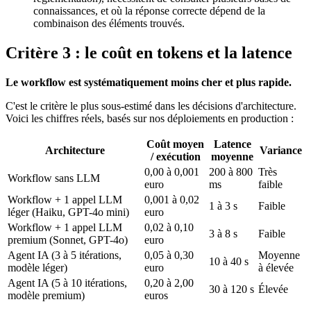
connaissances, et où la réponse correcte dépend de la
combinaison des éléments trouvés.
Critère 3 : le coût en tokens et la latence
Le workflow est systématiquement moins cher et plus rapide.
C'est le critère le plus sous-estimé dans les décisions d'architecture.
Voici les chiffres réels, basés sur nos déploiements en production :
Coût moyen
Latence
Architecture
Variance
/ exécution
moyenne
0,00 à 0,001
200 à 800
Très
Workflow sans LLM
euro
ms
faible
Workflow + 1 appel LLM
0,001 à 0,02
1 à 3 s
Faible
léger (Haiku, GPT-4o mini)
euro
Workflow + 1 appel LLM
0,02 à 0,10
3 à 8 s
Faible
premium (Sonnet, GPT-4o)
euro
Agent IA (3 à 5 itérations,
0,05 à 0,30
Moyenne
10 à 40 s
modèle léger)
euro
à élevée
Agent IA (5 à 10 itérations,
0,20 à 2,00
30 à 120 s
Élevée
modèle premium)
euros