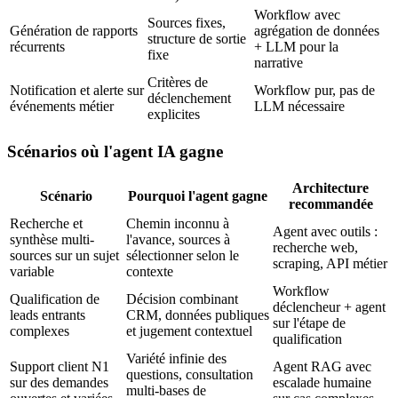
Workflow avec
Sources fixes,
Génération de rapports
agrégation de données
structure de sortie
récurrents
+ LLM pour la
fixe
narrative
Critères de
Notification et alerte sur
Workflow pur, pas de
déclenchement
événements métier
LLM nécessaire
explicites
Scénarios où l'agent IA gagne
Architecture
Scénario
Pourquoi l'agent gagne
recommandée
Recherche et
Chemin inconnu à
Agent avec outils :
synthèse multi-
l'avance, sources à
recherche web,
sources sur un sujet
sélectionner selon le
scraping, API métier
variable
contexte
Workflow
Qualification de
Décision combinant
déclencheur + agent
leads entrants
CRM, données publiques
sur l'étape de
complexes
et jugement contextuel
qualification
Variété infinie des
Support client N1
Agent RAG avec
questions, consultation
sur des demandes
escalade humaine
multi-bases de