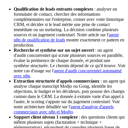
Qualification de leads entrants complexes
: analyser un
formulaire de contact, chercher des informations
complémentaires sur l'entreprise, croiser avec votre historique
CRM, et décider si le lead mérite une prise de contact
immédiate ou un nurturing. La décision combine plusieurs
sources et un jugement contextuel. Notre article sur l'
agent
n8n de qualification de leads
montre exactement ce pattern en
production.
Recherche et synthèse sur un sujet ouvert
: un agent
d'audit concurrentiel qui scrute plusieurs sources en parallèle,
évalue la pertinence de chaque donnée, et produit une
synthèse structurée. Le chemin dépend de ce qu'il trouve. Voir
notre cas d'usage sur l'
agent d'audit concurrentiel automatisé
avec n8n
.
Extraction structurée d'appels commerciaux
: un agent qui
analyse chaque transcript Modjo ou Gong, identifie les
objections, le budget et les décideurs, puis pousse des champs
custom dans le CRM. La donnée à extraire varie d'un appel à
l'autre, le scoring s'appuie sur du jugement contextuel. Voir
notre architecture détaillée sur l'
agent d'analyse d'appels
commerciaux avec n8n et Modjo
.
Support client niveau 1 complexe
: des questions clients qui
mêlent plusieurs sujets (facturation + technique +
réglementation), nécessitent de consulter plusieurs bases de