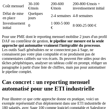
30-100
200-600
200-800 €/mois +
Coût mensuel
€/mois
€/mois
investissement initial
Délai de mise
Quelques
2-4 semaines
4-8 semaines
en place
jours
Investissement
1 000-5 000
0
8 000-25 000 €
initial
€
Pour une PME dont le reporting mensuel mobilise 2 jours d'un profil
DAF ou contrôleur de gestion,
le pipeline sur mesure est la seule
approche qui automatise vraiment l'intégralité du processus
.
Les outils SaaS généralistes ne se connectent pas à Sage, ne
connaissent pas votre plan comptable et ne produisent pas de
commentaires calibrés sur vos écarts. Ils peuvent être utiles pour des
tâches périphériques, analyser un tableau collé en prompt, rédiger un
paragraphe à partir d'une liste de chiffres, mais pas pour automatiser
le pipeline complet.
Cas concret : un reporting mensuel
automatisé pour une ETI industrielle
Pour illustrer ce que cette approche donne en pratique, voici un
exemple représentatif d'un déploiement dans une ETI industrielle de
180 salariés, avec Sage 100 comme logiciel comptable et Salesforce