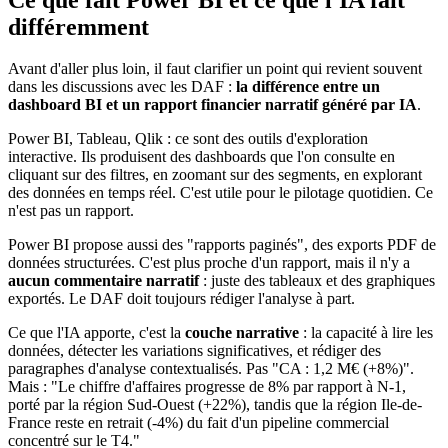
différemment
Avant d'aller plus loin, il faut clarifier un point qui revient souvent
dans les discussions avec les DAF :
la différence entre un
dashboard BI et un rapport financier narratif généré par IA
.
Power BI, Tableau, Qlik : ce sont des outils d'exploration
interactive. Ils produisent des dashboards que l'on consulte en
cliquant sur des filtres, en zoomant sur des segments, en explorant
des données en temps réel. C'est utile pour le pilotage quotidien. Ce
n'est pas un rapport.
Power BI propose aussi des "rapports paginés", des exports PDF de
données structurées. C'est plus proche d'un rapport, mais il n'y a
aucun commentaire narratif
: juste des tableaux et des graphiques
exportés. Le DAF doit toujours rédiger l'analyse à part.
Ce que l'IA apporte, c'est la
couche narrative
: la capacité à lire les
données, détecter les variations significatives, et rédiger des
paragraphes d'analyse contextualisés. Pas "CA : 1,2 M€ (+8%)".
Mais : "Le chiffre d'affaires progresse de 8% par rapport à N-1,
porté par la région Sud-Ouest (+22%), tandis que la région Ile-de-
France reste en retrait (-4%) du fait d'un pipeline commercial
concentré sur le T4."