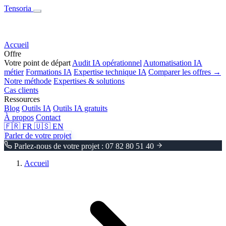
Tensoria
Accueil
Offre
Votre point de départ
Audit IA opérationnel
Automatisation IA
métier
Formations IA
Expertise technique IA
Comparer les offres →
Notre méthode
Expertises & solutions
Cas clients
Ressources
Blog
Outils IA
Outils IA gratuits
À propos
Contact
🇫🇷
FR
🇺🇸
EN
Parler de votre projet
Parlez-nous de votre projet : 07 82 80 51 40
Accueil