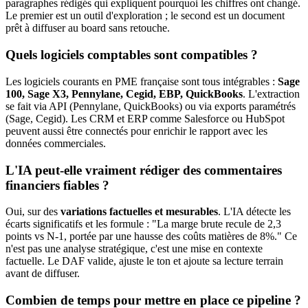
paragraphes rédigés qui expliquent pourquoi les chiffres ont changé.
Le premier est un outil d'exploration ; le second est un document
prêt à diffuser au board sans retouche.
Quels logiciels comptables sont compatibles ?
Les logiciels courants en PME française sont tous intégrables :
Sage
100, Sage X3, Pennylane, Cegid, EBP, QuickBooks
. L'extraction
se fait via API (Pennylane, QuickBooks) ou via exports paramétrés
(Sage, Cegid). Les CRM et ERP comme Salesforce ou HubSpot
peuvent aussi être connectés pour enrichir le rapport avec les
données commerciales.
L'IA peut-elle vraiment rédiger des commentaires
financiers fiables ?
Oui, sur des
variations factuelles et mesurables
. L'IA détecte les
écarts significatifs et les formule : "La marge brute recule de 2,3
points vs N-1, portée par une hausse des coûts matières de 8%." Ce
n'est pas une analyse stratégique, c'est une mise en contexte
factuelle. Le DAF valide, ajuste le ton et ajoute sa lecture terrain
avant de diffuser.
Combien de temps pour mettre en place ce pipeline ?