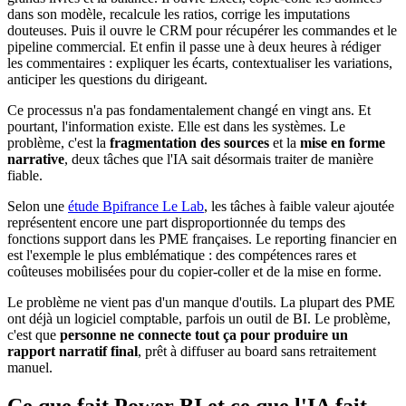
dans son modèle, recalcule les ratios, corrige les imputations
douteuses. Puis il ouvre le CRM pour récupérer les commandes et le
pipeline commercial. Et enfin il passe une à deux heures à rédiger
les commentaires : expliquer les écarts, contextualiser les variations,
anticiper les questions du dirigeant.
Ce processus n'a pas fondamentalement changé en vingt ans. Et
pourtant, l'information existe. Elle est dans les systèmes. Le
problème, c'est la
fragmentation des sources
et la
mise en forme
narrative
, deux tâches que l'IA sait désormais traiter de manière
fiable.
Selon une
étude Bpifrance Le Lab
, les tâches à faible valeur ajoutée
représentent encore une part disproportionnée du temps des
fonctions support dans les PME françaises. Le reporting financier en
est l'exemple le plus emblématique : des compétences rares et
coûteuses mobilisées pour du copier-coller et de la mise en forme.
Le problème ne vient pas d'un manque d'outils. La plupart des PME
ont déjà un logiciel comptable, parfois un outil de BI. Le problème,
c'est que
personne ne connecte tout ça pour produire un
rapport narratif final
, prêt à diffuser au board sans retraitement
manuel.
Ce que fait Power BI et ce que l'IA fait