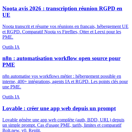
Noota avis 2026 : transcription réunion RGPD en
UE
Noota transcrit et résume vos réunions en français, hébergement UE
et RGPD. Comparatif Noota vs Fireflies, Otter et Leexi pour les
PME.
Outils IA
n8n : automatisation workflow open source pour
PME
n8n automatise vos workflows métier : hébergement possible en
interne, 400+ intégrations, agents IA et RGPD. Les points clés pour
une PME.
Outils IA
Lovable : créer une app web depuis un prompt
Lovable génère une app web complète (auth, BDD, URL) depuis
un simple prompt. Cas d'usage PME, tarifs, limites et comparatif
Bolt.new, v0, Replit.