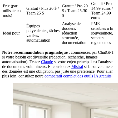
Gratuit / Pro
Prix (par
Gratuit / Pro 20
Gratuit / Plus 20 $ /
14,99 euros /
utilisateur /
$ / Team 25-30
Team 25 $
Team 24,99
mois)
$
euros
Analyse de
PME
Équipes
dossiers,
sensibles a la
polyvalentes, tâches
Ideal pour
rédaction
souverainete,
variées,
structurée,
secteurs
automatisation
documentation
reglementes
Notre recommandation pragmatique
: commencez par ChatGPT
si votre besoin est diversifie (rédaction, recherche, images,
automatisation). Testez
Claude
si votre enjeu principal est l'analyse
de documents volumineux. Et considerez
Mistral
si la souverainete
des données est une obligation, pas juste une preference. Pour aller
plus loin, consultez notre
comparatif complet des outils IA gratuits
.