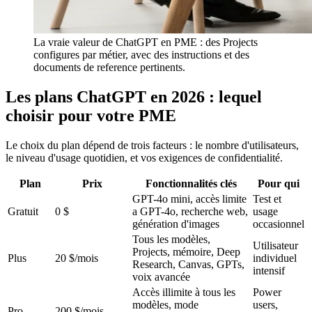
La vraie valeur de ChatGPT en PME : des Projects
configures par métier, avec des instructions et des
documents de reference pertinents.
Les plans ChatGPT en 2026 : lequel
choisir pour votre PME
Le choix du plan dépend de trois facteurs : le nombre d'utilisateurs,
le niveau d'usage quotidien, et vos exigences de confidentialité.
Plan
Prix
Fonctionnalités clés
Pour qui
GPT-4o mini, accès limite
Test et
Gratuit
0 $
a GPT-4o, recherche web,
usage
génération d'images
occasionnel
Tous les modèles,
Utilisateur
Projects, mémoire, Deep
Plus
20 $/mois
individuel
Research, Canvas, GPTs,
intensif
voix avancée
Accès illimite à tous les
Power
modèles, mode
users,
Pro
200 $/mois