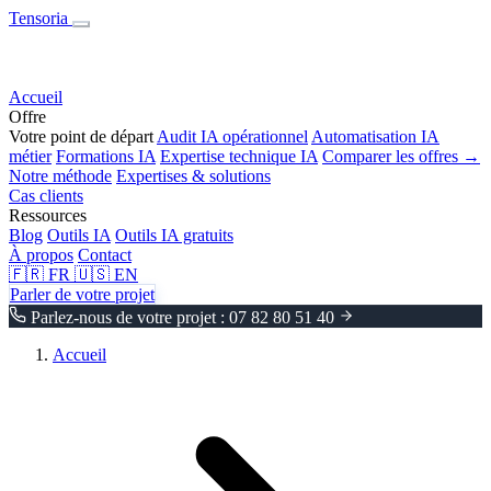
Tensoria
Accueil
Offre
Votre point de départ
Audit IA opérationnel
Automatisation IA
métier
Formations IA
Expertise technique IA
Comparer les offres →
Notre méthode
Expertises & solutions
Cas clients
Ressources
Blog
Outils IA
Outils IA gratuits
À propos
Contact
🇫🇷
FR
🇺🇸
EN
Parler de votre projet
Parlez-nous de votre projet : 07 82 80 51 40
Accueil