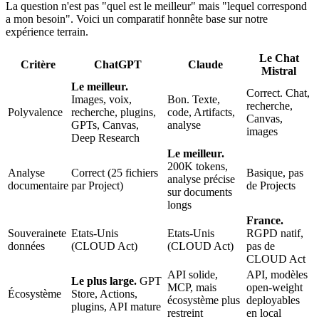
La question n'est pas "quel est le meilleur" mais "lequel correspond
a mon besoin". Voici un comparatif honnête base sur notre
expérience terrain.
Le Chat
Critère
ChatGPT
Claude
Mistral
Le meilleur.
Correct. Chat,
Images, voix,
Bon. Texte,
recherche,
Polyvalence
recherche, plugins,
code, Artifacts,
Canvas,
GPTs, Canvas,
analyse
images
Deep Research
Le meilleur.
200K tokens,
Analyse
Correct (25 fichiers
Basique, pas
analyse précise
documentaire
par Project)
de Projects
sur documents
longs
France.
Souverainete
Etats-Unis
Etats-Unis
RGPD natif,
données
(CLOUD Act)
(CLOUD Act)
pas de
CLOUD Act
API solide,
API, modèles
Le plus large.
GPT
MCP, mais
open-weight
Écosystème
Store, Actions,
écosystème plus
deployables
plugins, API mature
restreint
en local