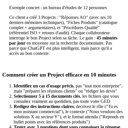
Exemple concret : un bureau d'études de 12 personnes
Ce client a créé 3 Projects : "Réponses AO" (avec ses 10
derniers mémoires techniques), "Fiches Produits" (catalogue
complet + argumentaires), et "Procédures Qualité"
(référentiel ISO + retours d'audit). Chaque collaborateur
interroge le bon Project selon sa tâche. Le gain :
45 minutes
par jour
en moyenne sur la recherche documentaire. Pas
parce que ChatGPT est plus intelligent, mais parce qu'il a
accès au bon contexte.
Comment créer un Project efficace en 10 minutes
Identifiez un cas d'usage précis
, pas "tout mon entreprise",
mais "préparer les réunions clients" ou "rédiger les devis"
Selectionnez 5 à 15 documents clés
, les fichiers que vous
consultez vraiment au quotidien, pas toute votre GED
Redigez des instructions claires
, decrivez le rôle ("Tu es
mon assistant commercial"), le contexte ("Nous vendons des
solutions X au secteur Y"), et le format attendu ("Reponds en
bullet points avec les références produits")
Testez avec 3 questions dont vous connaissez la réponse
,