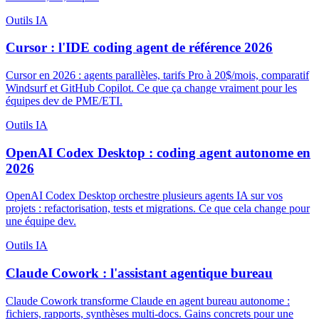
Outils IA
Cursor : l'IDE coding agent de référence 2026
Cursor en 2026 : agents parallèles, tarifs Pro à 20$/mois, comparatif
Windsurf et GitHub Copilot. Ce que ça change vraiment pour les
équipes dev de PME/ETI.
Outils IA
OpenAI Codex Desktop : coding agent autonome en
2026
OpenAI Codex Desktop orchestre plusieurs agents IA sur vos
projets : refactorisation, tests et migrations. Ce que cela change pour
une équipe dev.
Outils IA
Claude Cowork : l'assistant agentique bureau
Claude Cowork transforme Claude en agent bureau autonome :
fichiers, rapports, synthèses multi-docs. Gains concrets pour une