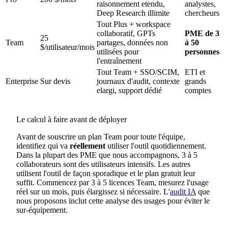
raisonnement etendu,
analystes,
Deep Research illimite
chercheurs
Tout Plus + workspace
collaboratif, GPTs
PME de 3
25
Team
partages, données non
à 50
$/utilisateur/mois
utilisées pour
personnes
l'entraînement
Tout Team + SSO/SCIM,
ETI et
Enterprise
Sur devis
journaux d'audit, contexte
grands
elargi, support dédié
comptes
Le calcul à faire avant de déployer
Avant de souscrire un plan Team pour toute l'équipe,
identifiez qui va
réellement
utiliser l'outil quotidiennement.
Dans la plupart des PME que nous accompagnons, 3 à 5
collaborateurs sont des utilisateurs intensifs. Les autres
utilisent l'outil de façon sporadique et le plan gratuit leur
suffit. Commencez par 3 à 5 licences Team, mesurez l'usage
réel sur un mois, puis élargissez si nécessaire. L'
audit IA
que
nous proposons inclut cette analyse des usages pour éviter le
sur-équipement.