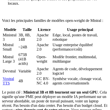
locaux.
Voici les principales familles de modèles open-weight de Mistral :
Modèle
Taille
Licence
Usage principal
Ministral
3B, 8B,
Apache
Edge, local, postes de travail,
3
14B
2.0
robotique
Mistral
Apache
Usage entreprise équilibré
~24B
Small
2.0
(performance/coût)
675B
Mistral
Open-
Modèle frontier, multimodal,
(41B
Large 3
weight
multilangue
actifs)
Apache
Agents de code, développement
Devstral
Variable
2.0
logiciel
Voxtral
CC BY-
Synthèse vocale, clonage vocal,
4B
TTS
NC 4.0
agents conversationnels
Le point clé :
Ministral 3B et 8B tournent sur un seul GPU
. Cela
signifie qu'une PME peut déployer un modèle IA performant sur un
serveur abordable, un poste de travail puissant, voire un laptop
récent. Pas besoin d'un data center. Pas besoin d'un budget cloud. Et
surtout :
zéro donnée sort de votre réseau
. Vous pouvez même