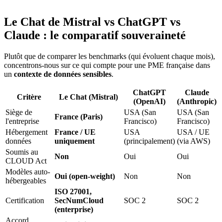
Le Chat de Mistral vs ChatGPT vs
Claude : le comparatif souveraineté
Plutôt que de comparer les benchmarks (qui évoluent chaque mois),
concentrons-nous sur ce qui compte pour une PME française dans
un
contexte de données sensibles
.
ChatGPT
Claude
Critère
Le Chat (Mistral)
(OpenAI)
(Anthropic)
Siège de
USA (San
USA (San
France (Paris)
l'entreprise
Francisco)
Francisco)
Hébergement
France / UE
USA
USA / UE
données
uniquement
(principalement)
(via AWS)
Soumis au
Non
Oui
Oui
CLOUD Act
Modèles auto-
Oui (open-weight)
Non
Non
hébergeables
ISO 27001,
Certification
SecNumCloud
SOC 2
SOC 2
(enterprise)
Accord