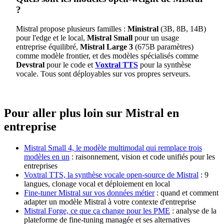
?
Mistral propose plusieurs familles :
Ministral
(3B, 8B, 14B)
pour l'edge et le local,
Mistral Small
pour un usage
entreprise équilibré,
Mistral Large 3
(675B paramètres)
comme modèle frontier, et des modèles spécialisés comme
Devstral
pour le code et
Voxtral TTS
pour la synthèse
vocale. Tous sont déployables sur vos propres serveurs.
Pour aller plus loin sur Mistral en
entreprise
Mistral Small 4, le modèle multimodal qui remplace trois
modèles en un
: raisonnement, vision et code unifiés pour les
entreprises
Voxtral TTS, la synthèse vocale open-source de Mistral
: 9
langues, clonage vocal et déploiement en local
Fine-tuner Mistral sur vos données métier
: quand et comment
adapter un modèle Mistral à votre contexte d'entreprise
Mistral Forge, ce que ça change pour les PME
: analyse de la
plateforme de fine-tuning managée et ses alternatives