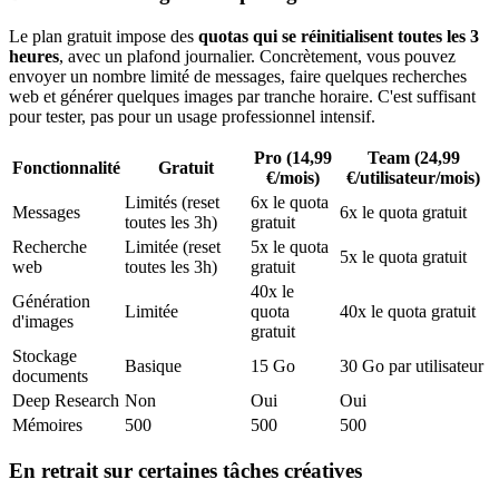
Le plan gratuit impose des
quotas qui se réinitialisent toutes les 3
heures
, avec un plafond journalier. Concrètement, vous pouvez
envoyer un nombre limité de messages, faire quelques recherches
web et générer quelques images par tranche horaire. C'est suffisant
pour tester, pas pour un usage professionnel intensif.
Pro (14,99
Team (24,99
Fonctionnalité
Gratuit
€/mois)
€/utilisateur/mois)
Limités (reset
6x le quota
Messages
6x le quota gratuit
toutes les 3h)
gratuit
Recherche
Limitée (reset
5x le quota
5x le quota gratuit
web
toutes les 3h)
gratuit
40x le
Génération
Limitée
quota
40x le quota gratuit
d'images
gratuit
Stockage
Basique
15 Go
30 Go par utilisateur
documents
Deep Research
Non
Oui
Oui
Mémoires
500
500
500
En retrait sur certaines tâches créatives