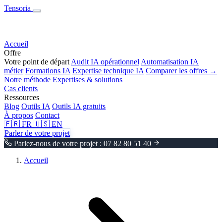
Tensoria
Accueil
Offre
Votre point de départ
Audit IA opérationnel
Automatisation IA
métier
Formations IA
Expertise technique IA
Comparer les offres →
Notre méthode
Expertises & solutions
Cas clients
Ressources
Blog
Outils IA
Outils IA gratuits
À propos
Contact
🇫🇷
FR
🇺🇸
EN
Parler de votre projet
Parlez-nous de votre projet : 07 82 80 51 40
Accueil