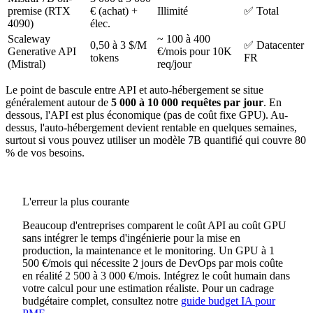
premise (RTX
€ (achat) +
Illimité
✅ Total
4090)
élec.
Scaleway
~ 100 à 400
0,50 à 3 $/M
✅ Datacenter
Generative API
€/mois pour 10K
tokens
FR
(Mistral)
req/jour
Le point de bascule entre API et auto-hébergement se situe
généralement autour de
5 000 à 10 000 requêtes par jour
. En
dessous, l'API est plus économique (pas de coût fixe GPU). Au-
dessus, l'auto-hébergement devient rentable en quelques semaines,
surtout si vous pouvez utiliser un modèle 7B quantifié qui couvre 80
% de vos besoins.
L'erreur la plus courante
Beaucoup d'entreprises comparent le coût API au coût GPU
sans intégrer le temps d'ingénierie pour la mise en
production, la maintenance et le monitoring. Un GPU à 1
500 €/mois qui nécessite 2 jours de DevOps par mois coûte
en réalité 2 500 à 3 000 €/mois. Intégrez le coût humain dans
votre calcul pour une estimation réaliste. Pour un cadrage
budgétaire complet, consultez notre
guide budget IA pour