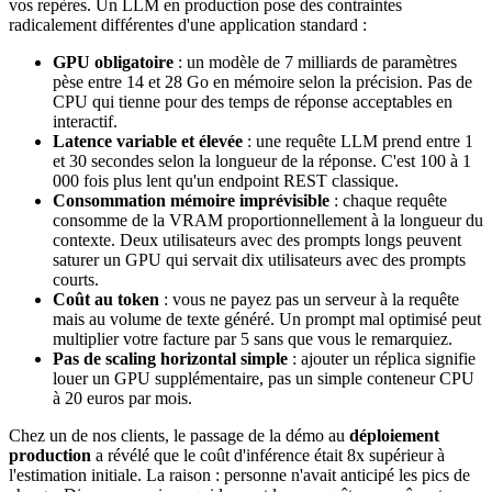
vos repères. Un LLM en production pose des contraintes
radicalement différentes d'une application standard :
GPU obligatoire
: un modèle de 7 milliards de paramètres
pèse entre 14 et 28 Go en mémoire selon la précision. Pas de
CPU qui tienne pour des temps de réponse acceptables en
interactif.
Latence variable et élevée
: une requête LLM prend entre 1
et 30 secondes selon la longueur de la réponse. C'est 100 à 1
000 fois plus lent qu'un endpoint REST classique.
Consommation mémoire imprévisible
: chaque requête
consomme de la VRAM proportionnellement à la longueur du
contexte. Deux utilisateurs avec des prompts longs peuvent
saturer un GPU qui servait dix utilisateurs avec des prompts
courts.
Coût au token
: vous ne payez pas un serveur à la requête
mais au volume de texte généré. Un prompt mal optimisé peut
multiplier votre facture par 5 sans que vous le remarquiez.
Pas de scaling horizontal simple
: ajouter un réplica signifie
louer un GPU supplémentaire, pas un simple conteneur CPU
à 20 euros par mois.
Chez un de nos clients, le passage de la démo au
déploiement
production
a révélé que le coût d'inférence était 8x supérieur à
l'estimation initiale. La raison : personne n'avait anticipé les pics de