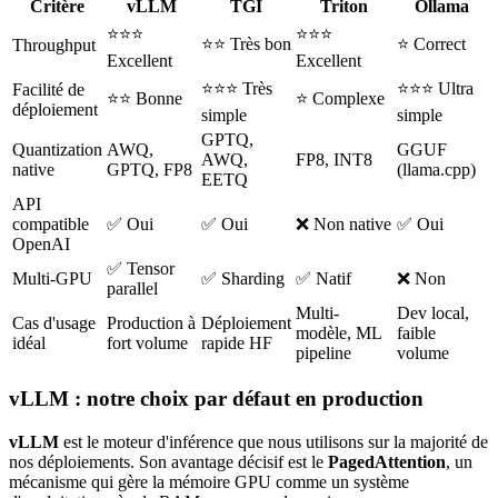
Critère
vLLM
TGI
Triton
Ollama
⭐⭐⭐
⭐⭐⭐
⭐⭐ Très bon
⭐ Correct
Throughput
Excellent
Excellent
⭐⭐⭐ Très
⭐⭐⭐ Ultra
Facilité de
⭐⭐ Bonne
⭐ Complexe
déploiement
simple
simple
GPTQ,
Quantization
AWQ,
GGUF
AWQ,
FP8, INT8
native
GPTQ, FP8
(llama.cpp)
EETQ
API
compatible
✅ Oui
✅ Oui
❌ Non native
✅ Oui
OpenAI
✅ Tensor
Multi-GPU
✅ Sharding
✅ Natif
❌ Non
parallel
Multi-
Dev local,
Cas d'usage
Production à
Déploiement
modèle, ML
faible
idéal
fort volume
rapide HF
pipeline
volume
vLLM : notre choix par défaut en production
vLLM
est le moteur d'inférence que nous utilisons sur la majorité de
nos déploiements. Son avantage décisif est le
PagedAttention
, un
mécanisme qui gère la mémoire GPU comme un système