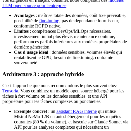
vos exigences en français, consultez notre comparatif des
modèles
LLM open source pour l'entreprise
.
Avantages
: maîtrise totale des données, coût fixe prévisible,
possibilité de
fine-tuning
, pas de dépendance fournisseur,
conformité RGPD native.
Limites
: compétences DevOps/MLOps nécessaires,
investissement initial plus élevé, maintenance continue,
performances parfois inférieures aux modèles propriétaires de
dernière génération.
Cas d'usage idéal
: données sensibles, volumes élevés qui
rentabilisent le GPU, besoin de fine-tuning, contrainte
souveraineté.
Architecture 3 : approche hybride
C'est l'approche que nous recommandons le plus souvent chez
Tensoria
. Vous combinez un modèle open source hébergé pour les
tâches à fort volume ou les données sensibles, et une API
propriétaire pour les tâches complexes ou ponctuelles.
Exemple concret
: un
assistant RAG interne
qui utilise
Mistral NeMo 12B en auto-hébergement pour les requêtes
courantes (80 % du volume), et bascule sur Claude Sonnet via
API pour les analyses complexes qui nécessitent un