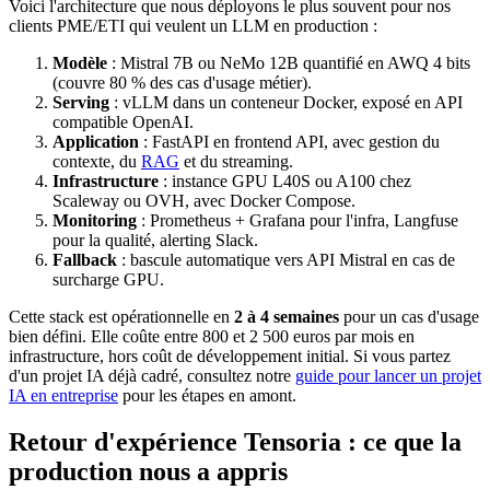
Voici l'architecture que nous déployons le plus souvent pour nos
clients PME/ETI qui veulent un LLM en production :
Modèle
: Mistral 7B ou NeMo 12B quantifié en AWQ 4 bits
(couvre 80 % des cas d'usage métier).
Serving
: vLLM dans un conteneur Docker, exposé en API
compatible OpenAI.
Application
: FastAPI en frontend API, avec gestion du
contexte, du
RAG
et du streaming.
Infrastructure
: instance GPU L40S ou A100 chez
Scaleway ou OVH, avec Docker Compose.
Monitoring
: Prometheus + Grafana pour l'infra, Langfuse
pour la qualité, alerting Slack.
Fallback
: bascule automatique vers API Mistral en cas de
surcharge GPU.
Cette stack est opérationnelle en
2 à 4 semaines
pour un cas d'usage
bien défini. Elle coûte entre 800 et 2 500 euros par mois en
infrastructure, hors coût de développement initial. Si vous partez
d'un projet IA déjà cadré, consultez notre
guide pour lancer un projet
IA en entreprise
pour les étapes en amont.
Retour d'expérience Tensoria : ce que la
production nous a appris