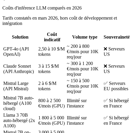
Coûts d'inférence LLM comparés en 2026
Tarifs constatés en mars 2026, hors coût de développement et
intégration
Coût
Solution
Volume type
Souveraineté
indicatif
~ 200 à 800
GPT-4o (API
2,50 à 10 $/M
❌ Serveurs
€/mois pour 10K
OpenAI)
tokens
US
req/jour
~ 300 à 1 200
Claude Sonnet
3 à 15 $/M
❌ Serveurs
€/mois pour 10K
(API Anthropic)
tokens
US
req/jour
~ 150 à 500
Mistral Large
2 à 6 $/M
✅ Serveurs
€/mois pour 10K
(API Mistral)
tokens
EU possibles
req/jour
Mistral 7B auto-
800 à 2 500
Illimité sur
✅ Si hébergé
hébergé (A100
€/mois (GPU)
l'instance
en France
cloud)
Llama 3 70B
1 800 à 5 000
Illimité sur
✅ Si hébergé
auto-hébergé (2x
€/mois (GPU)
l'instance
en France
A100)
Mistral 7B on-
3 000 à 5 000