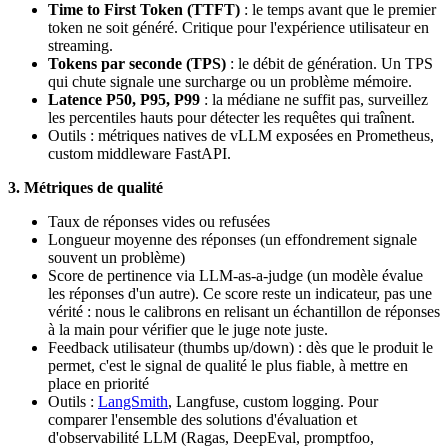
Time to First Token (TTFT)
: le temps avant que le premier
token ne soit généré. Critique pour l'expérience utilisateur en
streaming.
Tokens par seconde (TPS)
: le débit de génération. Un TPS
qui chute signale une surcharge ou un problème mémoire.
Latence P50, P95, P99
: la médiane ne suffit pas, surveillez
les percentiles hauts pour détecter les requêtes qui traînent.
Outils : métriques natives de vLLM exposées en Prometheus,
custom middleware FastAPI.
3. Métriques de qualité
Taux de réponses vides ou refusées
Longueur moyenne des réponses (un effondrement signale
souvent un problème)
Score de pertinence via LLM-as-a-judge (un modèle évalue
les réponses d'un autre). Ce score reste un indicateur, pas une
vérité : nous le calibrons en relisant un échantillon de réponses
à la main pour vérifier que le juge note juste.
Feedback utilisateur (thumbs up/down) : dès que le produit le
permet, c'est le signal de qualité le plus fiable, à mettre en
place en priorité
Outils :
LangSmith
, Langfuse, custom logging. Pour
comparer l'ensemble des solutions d'évaluation et
d'observabilité LLM (Ragas, DeepEval, promptfoo,