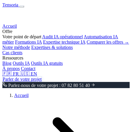
Tensoria
Accueil
Offre
Votre point de départ
Audit IA opérationnel
Automatisation IA
métier
Formations IA
Expertise technique IA
Comparer les offres →
Notre méthode
Expertises & solutions
Cas clients
Ressources
Blog
Outils IA
Outils IA gratuits
À propos
Contact
🇫🇷
FR
🇺🇸
EN
Parler de votre projet
Parlez-nous de votre projet : 07 82 80 51 40
Accueil