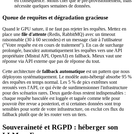
en conséquence. Moins cher que le pré-provisionnement, mais
nécessite quelques semaines de données.
Queue de requêtes et dégradation gracieuse
Quand le GPU sature, il ne faut pas rejeter les requêtes. Mettez en
place une
file d'attente
(Redis, RabbitMQ) avec un timeout
raisonnable (30 à 60 secondes) et un message clair à l'utilisateur
("Votre requête est en cours de traitement"). En cas de surcharge
prolongée, basculez automatiquement les requêtes vers une API
propriétaire (Mistral API, OpenAI) en fallback. Mieux vaut une
réponse via API externe que pas de réponse du tout.
Cette architecture de
fallback automatique
est un pattern que nous
déployons systématiquement. Le modèle auto-hébergé absorbe 95 %
des requêtes en temps normal. Les 5 % de pics extrêmes sont
reroutés vers l'API, ce qui évite de surdimensionner l'infrastructure
pour des scénarios rares. Deux garde-fous restent indispensables :
chaque requête basculée est loggée et taguée comme telle pour
pouvoir être revue a posteriori, et si certaines données sont trop
sensibles pour sortir de votre infrastructure, on exclut ces flux du
fallback plutôt que de les router vers un tiers.
Souveraineté et RGPD : héberger son