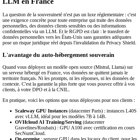
LLM en France
La question de la souveraineté n'est pas un luxe réglementaire : c'est
une exigence concrète pour toute entreprise qui traite des données
personnelles, des données clients sensibles ou des informations
confidentielles via un LLM. Et le RGPD est clair : le transfert de
données personnelles vers les États-Unis sans garanties adéquates
pose un risque juridique réel depuis l'invalidation du Privacy Shield.
L'avantage du auto-hébergement souverain
Quand vous déployez un modèle open source (Mistral, Llama) sur
un serveur hébergé en France, vos données ne quittent jamais le
territoire français. Ni les prompts, ni les réponses, ni les données de
contexte. C'est la garantie la plus forte que vous pouvez offrir à vos
clients, à votre DPO et à la CNIL.
En pratique, voici les options que nous déployons pour nos clients :
Scaleway GPU Instances
(datacenter Paris) : instances L40S
avec vLLM, idéal pour les modèles 7B à 14B.
OVHcloud AI Training/Serving
(datacenter
Gravelines/Roubaix) : GPU A100 avec certification en cours
SecNumCloud.
On-premise
: serveur GPU dans les locaux du client, pour les