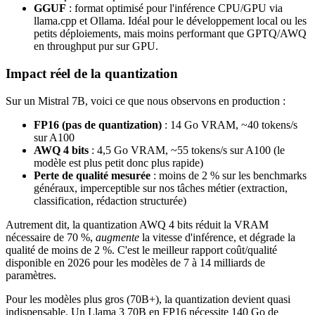
GGUF
: format optimisé pour l'inférence CPU/GPU via
llama.cpp et Ollama. Idéal pour le développement local ou les
petits déploiements, mais moins performant que GPTQ/AWQ
en throughput pur sur GPU.
Impact réel de la quantization
Sur un Mistral 7B, voici ce que nous observons en production :
FP16 (pas de quantization)
: 14 Go VRAM, ~40 tokens/s
sur A100
AWQ 4 bits
: 4,5 Go VRAM, ~55 tokens/s sur A100 (le
modèle est plus petit donc plus rapide)
Perte de qualité mesurée
: moins de 2 % sur les benchmarks
généraux, imperceptible sur nos tâches métier (extraction,
classification, rédaction structurée)
Autrement dit, la quantization AWQ 4 bits réduit la VRAM
nécessaire de 70 %,
augmente
la vitesse d'inférence, et dégrade la
qualité de moins de 2 %. C'est le meilleur rapport coût/qualité
disponible en 2026 pour les modèles de 7 à 14 milliards de
paramètres.
Pour les modèles plus gros (70B+), la quantization devient quasi
indispensable. Un Llama 3 70B en FP16 nécessite 140 Go de