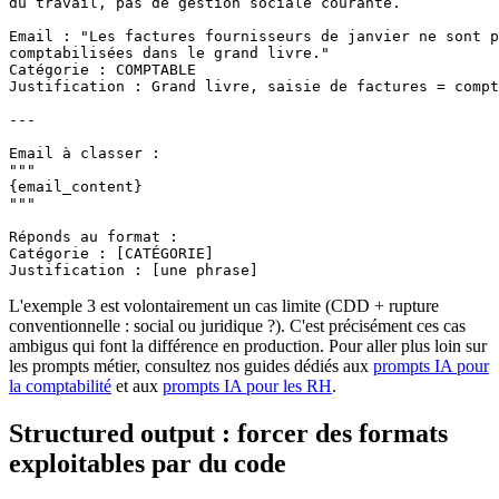
du travail, pas de gestion sociale courante.

Email : "Les factures fournisseurs de janvier ne sont p
comptabilisées dans le grand livre."

Catégorie : COMPTABLE

Justification : Grand livre, saisie de factures = compt
---

Email à classer :

"""

{email_content}

"""

Réponds au format :

Catégorie : [CATÉGORIE]

Justification : [une phrase]
L'exemple 3 est volontairement un cas limite (CDD + rupture
conventionnelle : social ou juridique ?). C'est précisément ces cas
ambigus qui font la différence en production. Pour aller plus loin sur
les prompts métier, consultez nos guides dédiés aux
prompts IA pour
la comptabilité
et aux
prompts IA pour les RH
.
Structured output : forcer des formats
exploitables par du code