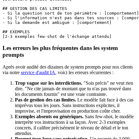
## GESTION DES CAS LIMITES

- Si la question sort de ton périmètre : [comportement]

- Si l'information n'est pas dans tes sources : [compor
- Si la demande est ambiguë : [comportement]

## EXEMPLES

[2-3 exemples few-shot de l'échange attendu]
Les erreurs les plus fréquentes dans les system
prompts
Après avoir audité des dizaines de system prompts pour nos clients
via notre
service d'audit IA
, voici les erreurs récurrentes :
Trop vague sur les interdictions.
"Sois précis" ne veut rien
dire. "Ne cite jamais de montant que tu n'as pas trouvé dans
les documents fournis" est une vraie contrainte.
Pas de gestion des cas limites.
Le modèle fait face à des cas
imprévus tous les jours. Sans instructions explicites, il
improvise, et l'improvisation en production coûte cher.
Exemples absents ou génériques.
Sans few-shot, le modèle
interprète vos instructions à sa façon. Avec 2-3 exemples
concrets, il calibre précisément le niveau de détail et le ton
attendus.
Prompt trop long sans priorisation.
Un prompt de 3 000