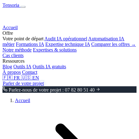
Tensoria
Accueil
Offre
Votre point de départ
Audit IA opérationnel
Automatisation IA
métier
Formations IA
Expertise technique IA
Comparer les offres →
Notre méthode
Expertises & solutions
Cas clients
Ressources
Blog
Outils IA
Outils IA gratuits
À propos
Contact
🇫🇷
FR
🇺🇸
EN
Parler de votre projet
Parlez-nous de votre projet : 07 82 80 51 40
Accueil