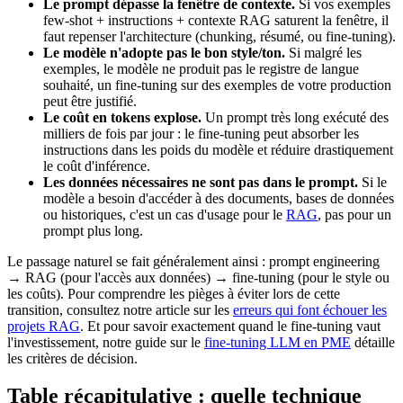
Le prompt dépasse la fenêtre de contexte.
Si vos exemples
few-shot + instructions + contexte RAG saturent la fenêtre, il
faut repenser l'architecture (chunking, résumé, ou fine-tuning).
Le modèle n'adopte pas le bon style/ton.
Si malgré les
exemples, le modèle ne produit pas le registre de langue
souhaité, un fine-tuning sur des exemples de votre production
peut être justifié.
Le coût en tokens explose.
Un prompt très long exécuté des
milliers de fois par jour : le fine-tuning peut absorber les
instructions dans les poids du modèle et réduire drastiquement
le coût d'inférence.
Les données nécessaires ne sont pas dans le prompt.
Si le
modèle a besoin d'accéder à des documents, bases de données
ou historiques, c'est un cas d'usage pour le
RAG
, pas pour un
prompt plus long.
Le passage naturel se fait généralement ainsi : prompt engineering
→ RAG (pour l'accès aux données) → fine-tuning (pour le style ou
les coûts). Pour comprendre les pièges à éviter lors de cette
transition, consultez notre article sur les
erreurs qui font échouer les
projets RAG
. Et pour savoir exactement quand le fine-tuning vaut
l'investissement, notre guide sur le
fine-tuning LLM en PME
détaille
les critères de décision.
Table récapitulative : quelle technique