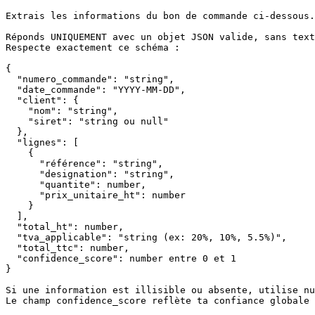
Extrais les informations du bon de commande ci-dessous.

Réponds UNIQUEMENT avec un objet JSON valide, sans text
Respecte exactement ce schéma :

{

  "numero_commande": "string",

  "date_commande": "YYYY-MM-DD",

  "client": {

    "nom": "string",

    "siret": "string ou null"

  },

  "lignes": [

    {

      "référence": "string",

      "designation": "string",

      "quantite": number,

      "prix_unitaire_ht": number

    }

  ],

  "total_ht": number,

  "tva_applicable": "string (ex: 20%, 10%, 5.5%)",

  "total_ttc": number,

  "confidence_score": number entre 0 et 1

}

Si une information est illisible ou absente, utilise nu
Le champ confidence_score reflète ta confiance globale 