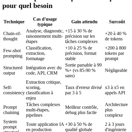
pour quel besoin
Cas d'usage
Technique
Gain attendu
Surcoût
typique
Analyse, diagnostic,
+15 à 30 % de
Chain-of-
+20 à 40 %
raisonnement multi-
précision sur les
thought
de tokens
étapes
tâches complexes
Classification,
+10 à 25 % de
+200 à 800
Few-shot
extraction,
précision, format
tokens par
prompting
formatage
stable
prompt
Sortie parsable à 99
Structured
Intégration avec du
%+ (vs 85-90 %
Négligeable
output
code, API, CRM
sans)
Extraction critique,
Self-
scoring,
Taux d'erreur divisé
x3 à x5 en
consistency
classification à
par 3 à 5
appels API
enjeu
Tâches complexes
Architecture
Prompt
Meilleur contrôle,
multi-étapes,
plus
chaining
debug plus facile
pipelines
complexe
System
Toute application IA
+30 à 50 % de
2 à 3 jours
prompt
en production
qualité globale
d'ingénierie