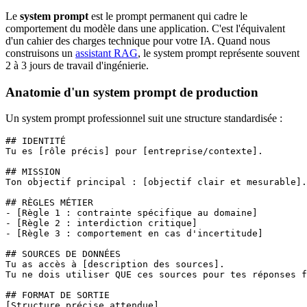
Le
system prompt
est le prompt permanent qui cadre le
comportement du modèle dans une application. C'est l'équivalent
d'un cahier des charges technique pour votre IA. Quand nous
construisons un
assistant RAG
, le system prompt représente souvent
2 à 3 jours de travail d'ingénierie.
Anatomie d'un system prompt de production
Un system prompt professionnel suit une structure standardisée :
## IDENTITÉ

Tu es [rôle précis] pour [entreprise/contexte].

## MISSION

Ton objectif principal : [objectif clair et mesurable].

## RÈGLES MÉTIER

- [Règle 1 : contrainte spécifique au domaine]

- [Règle 2 : interdiction critique]

- [Règle 3 : comportement en cas d'incertitude]

## SOURCES DE DONNÉES

Tu as accès à [description des sources].

Tu ne dois utiliser QUE ces sources pour tes réponses f
## FORMAT DE SORTIE

[Structure précise attendue]
