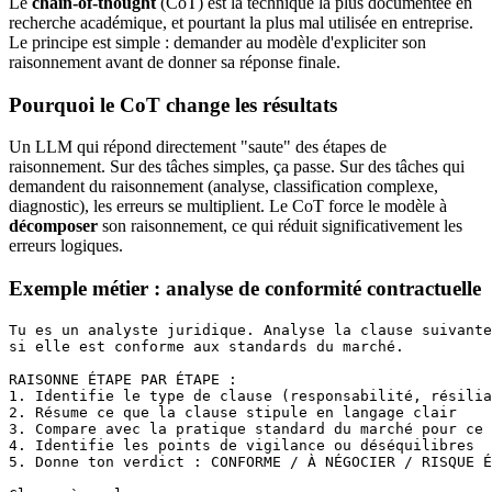
Le
chain-of-thought
(CoT) est la technique la plus documentée en
recherche académique, et pourtant la plus mal utilisée en entreprise.
Le principe est simple : demander au modèle d'expliciter son
raisonnement avant de donner sa réponse finale.
Pourquoi le CoT change les résultats
Un LLM qui répond directement "saute" des étapes de
raisonnement. Sur des tâches simples, ça passe. Sur des tâches qui
demandent du raisonnement (analyse, classification complexe,
diagnostic), les erreurs se multiplient. Le CoT force le modèle à
décomposer
son raisonnement, ce qui réduit significativement les
erreurs logiques.
Exemple métier : analyse de conformité contractuelle
Tu es un analyste juridique. Analyse la clause suivante
si elle est conforme aux standards du marché.

RAISONNE ÉTAPE PAR ÉTAPE :

1. Identifie le type de clause (responsabilité, résilia
2. Résume ce que la clause stipule en langage clair

3. Compare avec la pratique standard du marché pour ce 
4. Identifie les points de vigilance ou déséquilibres

5. Donne ton verdict : CONFORME / À NÉGOCIER / RISQUE É