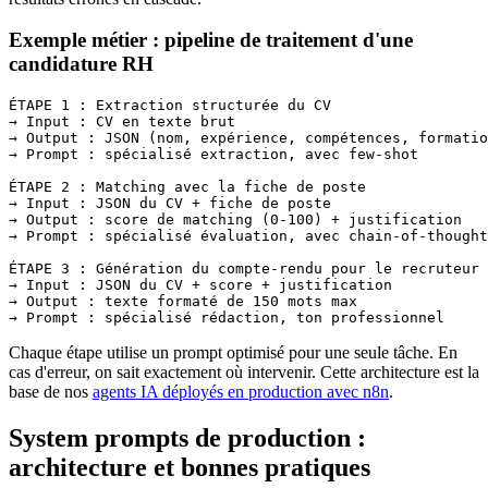
Exemple métier : pipeline de traitement d'une
candidature RH
ÉTAPE 1 : Extraction structurée du CV

→ Input : CV en texte brut

→ Output : JSON (nom, expérience, compétences, formatio
→ Prompt : spécialisé extraction, avec few-shot

ÉTAPE 2 : Matching avec la fiche de poste

→ Input : JSON du CV + fiche de poste

→ Output : score de matching (0-100) + justification

→ Prompt : spécialisé évaluation, avec chain-of-thought

ÉTAPE 3 : Génération du compte-rendu pour le recruteur

→ Input : JSON du CV + score + justification

→ Output : texte formaté de 150 mots max

→ Prompt : spécialisé rédaction, ton professionnel
Chaque étape utilise un prompt optimisé pour une seule tâche. En
cas d'erreur, on sait exactement où intervenir. Cette architecture est la
base de nos
agents IA déployés en production avec n8n
.
System prompts de production :
architecture et bonnes pratiques