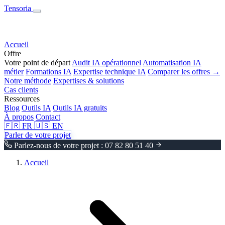
Tensoria
Accueil
Offre
Votre point de départ
Audit IA opérationnel
Automatisation IA
métier
Formations IA
Expertise technique IA
Comparer les offres →
Notre méthode
Expertises & solutions
Cas clients
Ressources
Blog
Outils IA
Outils IA gratuits
À propos
Contact
🇫🇷
FR
🇺🇸
EN
Parler de votre projet
Parlez-nous de votre projet : 07 82 80 51 40
Accueil