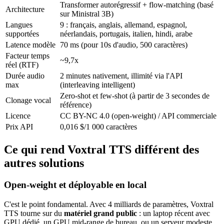
Transformer autorégressif + flow-matching (basé
Architecture
sur Ministral 3B)
Langues
9 : français, anglais, allemand, espagnol,
supportées
néerlandais, portugais, italien, hindi, arabe
Latence modèle
70 ms (pour 10s d'audio, 500 caractères)
Facteur temps
~9,7x
réel (RTF)
Durée audio
2 minutes nativement, illimité via l'API
max
(interleaving intelligent)
Zero-shot et few-shot (à partir de 3 secondes de
Clonage vocal
référence)
Licence
CC BY-NC 4.0 (open-weight) / API commerciale
Prix API
0,016 $/1 000 caractères
Ce qui rend Voxtral TTS différent des
autres solutions
Open-weight et déployable en local
C'est le point fondamental. Avec 4 milliards de paramètres, Voxtral
TTS tourne sur du
matériel grand public
: un laptop récent avec
GPU dédié, un GPU mid-range de bureau, ou un serveur modeste.