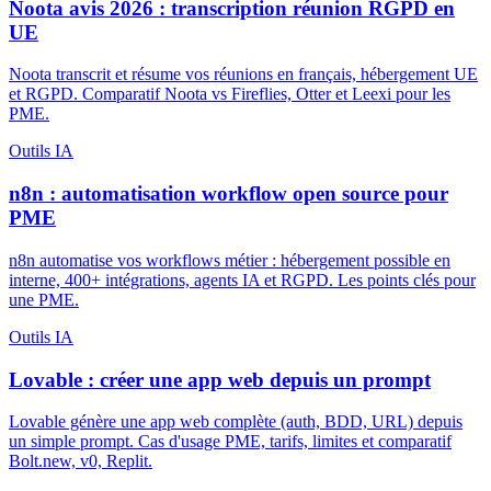
Noota avis 2026 : transcription réunion RGPD en
UE
Noota transcrit et résume vos réunions en français, hébergement UE
et RGPD. Comparatif Noota vs Fireflies, Otter et Leexi pour les
PME.
Outils IA
n8n : automatisation workflow open source pour
PME
n8n automatise vos workflows métier : hébergement possible en
interne, 400+ intégrations, agents IA et RGPD. Les points clés pour
une PME.
Outils IA
Lovable : créer une app web depuis un prompt
Lovable génère une app web complète (auth, BDD, URL) depuis
un simple prompt. Cas d'usage PME, tarifs, limites et comparatif
Bolt.new, v0, Replit.