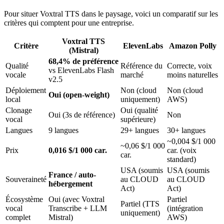
Pour situer Voxtral TTS dans le paysage, voici un comparatif sur les
critères qui comptent pour une entreprise.
Voxtral TTS
Critère
ElevenLabs
Amazon Polly
(Mistral)
68,4% de préférence
Qualité
Référence du
Correcte, voix
vs ElevenLabs Flash
vocale
marché
moins naturelles
v2.5
Déploiement
Non (cloud
Non (cloud
Oui (open-weight)
local
uniquement)
AWS)
Clonage
Oui (qualité
Oui (3s de référence)
Non
vocal
supérieure)
Langues
9 langues
29+ langues
30+ langues
~0,004 $/1 000
~0,06 $/1 000
Prix
0,016 $/1 000 car.
car. (voix
car.
standard)
USA (soumis
USA (soumis
France / auto-
Souveraineté
au CLOUD
au CLOUD
hébergement
Act)
Act)
Écosystème
Oui (avec Voxtral
Partiel
Partiel (TTS
vocal
Transcribe + LLM
(intégration
uniquement)
complet
Mistral)
AWS)