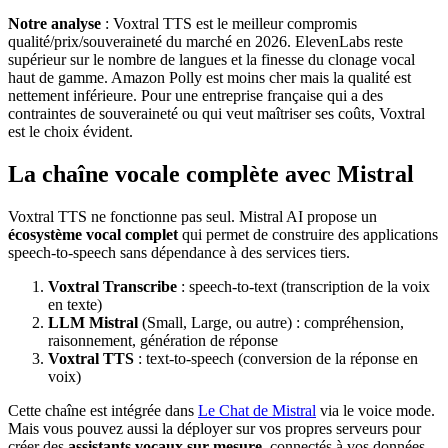
Notre analyse
: Voxtral TTS est le meilleur compromis
qualité/prix/souveraineté du marché en 2026. ElevenLabs reste
supérieur sur le nombre de langues et la finesse du clonage vocal
haut de gamme. Amazon Polly est moins cher mais la qualité est
nettement inférieure. Pour une entreprise française qui a des
contraintes de souveraineté ou qui veut maîtriser ses coûts, Voxtral
est le choix évident.
La chaîne vocale complète avec Mistral
Voxtral TTS ne fonctionne pas seul. Mistral AI propose un
écosystème vocal complet
qui permet de construire des applications
speech-to-speech sans dépendance à des services tiers.
Voxtral Transcribe
: speech-to-text (transcription de la voix
en texte)
LLM Mistral
(Small, Large, ou autre) : compréhension,
raisonnement, génération de réponse
Voxtral TTS
: text-to-speech (conversion de la réponse en
voix)
Cette chaîne est intégrée dans
Le Chat de Mistral
via le voice mode.
Mais vous pouvez aussi la déployer sur vos propres serveurs pour
créer des
assistants vocaux sur mesure
, connectés à vos données