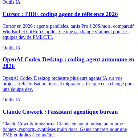
Outils IA
Cursor : l'IDE coding agent de référence 2026
Cursor en 2026 : agents parallèles, tarifs Pro à 20$/mois, comparatif
Windsurf et GitHub Copilot. Ce que ça change vraiment pour les
équipes dev de PME/ETI.
Outils IA
OpenAI Codex Desktop : coding agent autonome en
2026
OpenAI Codex Desktop orchestre plusieurs agents IA sur vos
projets : refactorisation, tests et migrations. Ce que cela change pour
une équipe dev.
Outils IA
Claude Cowork : l'assistant agentique bureau
Claude Cowork transforme Claude en agent bureau autonome :
fichiers, rapports, synthèses multi-docs. Gains concrets pour une
PME et limites à connaître.