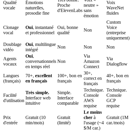
Qualité
Émotions
Voix
Proche
neutre »
vocale
naturelles,
WaveNet
d'ElevenLabs
sans
prosodie fine
fluides
émotion
Custom
Clonage
Oui
, instantané
Oui, bonne
Voice
Non
vocal
et professionnel
qualité
(entreprise
uniquement)
Doublage
Oui
, multilingue
Non
Non
Non
vidéo
intégré
Oui
,
Via
Agents
Via
conversationnels
Non
Amazon
vocaux
Dialogflow
en temps réel
Connect
30+,
Langues
70+,
excellent
100+, bon en
40+, bon en
correct en
(français)
en français
français
français
français
Technique.
Technique.
Très simple.
Simple.
Facilité
Console
Console
Interface web
Interface
d'utilisation
AWS
GCP
intuitive
comparable
requise
requise
Le moins
Prix
Gratuit (10
Gratuit
cher
à
Gratuit (1M
d'entrée
min/mois)
(limité)
l'usage (~4
car./mois)
$/M car.)