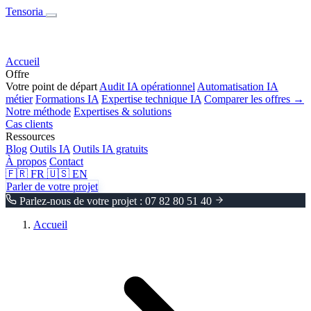
Tensoria
Accueil
Offre
Votre point de départ
Audit IA opérationnel
Automatisation IA
métier
Formations IA
Expertise technique IA
Comparer les offres →
Notre méthode
Expertises & solutions
Cas clients
Ressources
Blog
Outils IA
Outils IA gratuits
À propos
Contact
🇫🇷
FR
🇺🇸
EN
Parler de votre projet
Parlez-nous de votre projet : 07 82 80 51 40
Accueil