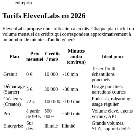
entreprise.
Tarifs ElevenLabs en 2026
ElevenLabs propose une tarification à crédits. Chaque plan inclut un
volume mensuel de crédits qui correspondent approximativement à
un nombre de minutes d'audio généré.
Minutes
Prix
Crédits
Plan
audio
Idéal pour
mensuel
/ mois
(environ)
Tester l'outil,
Gratuit
0 €
10 000
~10 min
échantillons
ponctuels
Démarrage
Usage ponctuel,
5 €
30 000
~30 min
(Starter)
narrations courtes
Créateurs
Podcasts, e-learning,
22 €
100 000
~100 min
(Creator)
usage régulier
à partir
500
Volume élevé, agents
Pro
~500 min
de 99 €
000+
vocaux, API
Sur
Grands volumes,
Enterprise
Illimité
Illimité
devis
SLA, support dédié