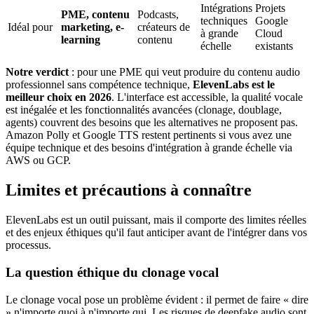
Intégrations
Projets
PME, contenu
Podcasts,
techniques
Google
Idéal pour
marketing, e-
créateurs de
à grande
Cloud
learning
contenu
échelle
existants
Notre verdict
: pour une PME qui veut produire du contenu audio
professionnel sans compétence technique,
ElevenLabs est le
meilleur choix en 2026
. L'interface est accessible, la qualité vocale
est inégalée et les fonctionnalités avancées (clonage, doublage,
agents) couvrent des besoins que les alternatives ne proposent pas.
Amazon Polly et Google TTS restent pertinents si vous avez une
équipe technique et des besoins d'intégration à grande échelle via
AWS ou GCP.
Limites et précautions à connaître
ElevenLabs est un outil puissant, mais il comporte des limites réelles
et des enjeux éthiques qu'il faut anticiper avant de l'intégrer dans vos
processus.
La question éthique du clonage vocal
Le clonage vocal pose un problème évident : il permet de faire « dire
» n'importe quoi à n'importe qui. Les risques de deepfake audio sont