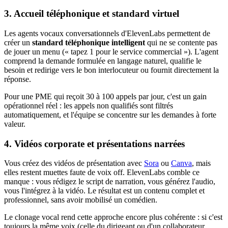
3. Accueil téléphonique et standard virtuel
Les agents vocaux conversationnels d'ElevenLabs permettent de
créer un
standard téléphonique intelligent
qui ne se contente pas
de jouer un menu (« tapez 1 pour le service commercial »). L'agent
comprend la demande formulée en langage naturel, qualifie le
besoin et redirige vers le bon interlocuteur ou fournit directement la
réponse.
Pour une PME qui reçoit 30 à 100 appels par jour, c'est un gain
opérationnel réel : les appels non qualifiés sont filtrés
automatiquement, et l'équipe se concentre sur les demandes à forte
valeur.
4. Vidéos corporate et présentations narrées
Vous créez des vidéos de présentation avec
Sora
ou
Canva
, mais
elles restent muettes faute de voix off. ElevenLabs comble ce
manque : vous rédigez le script de narration, vous générez l'audio,
vous l'intégrez à la vidéo. Le résultat est un contenu complet et
professionnel, sans avoir mobilisé un comédien.
Le clonage vocal rend cette approche encore plus cohérente : si c'est
toujours la même voix (celle du dirigeant ou d'un collaborateur