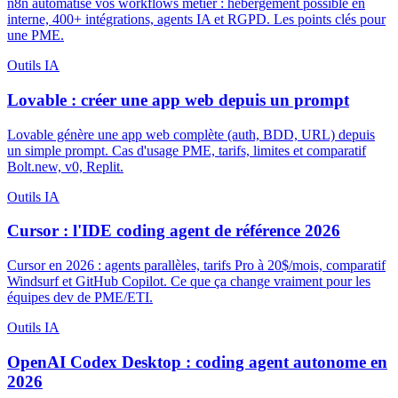
n8n automatise vos workflows métier : hébergement possible en
interne, 400+ intégrations, agents IA et RGPD. Les points clés pour
une PME.
Outils IA
Lovable : créer une app web depuis un prompt
Lovable génère une app web complète (auth, BDD, URL) depuis
un simple prompt. Cas d'usage PME, tarifs, limites et comparatif
Bolt.new, v0, Replit.
Outils IA
Cursor : l'IDE coding agent de référence 2026
Cursor en 2026 : agents parallèles, tarifs Pro à 20$/mois, comparatif
Windsurf et GitHub Copilot. Ce que ça change vraiment pour les
équipes dev de PME/ETI.
Outils IA
OpenAI Codex Desktop : coding agent autonome en
2026