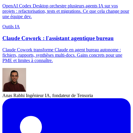
OpenAI Codex Desktop orchestre plusieurs agents IA sur vos
projets : refactorisation, tests et migrations. Ce que cela change pour
une équipe dev.
Outils IA
Claude Cowork : l'assistant agentique bureau
Claude Cowork transforme Claude en agent bureau autonome :
fichiers, rapports, synthèses multi-docs. Gains concrets pour une
PME et limites à connaître.
Anas Rabhi
Ingénieur IA, fondateur de Tensoria