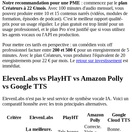
Notre recommandation pour une PME
: commencez par le
plan
Créateurs à 22 €/mois
. Avec 100 minutes d'audio mensuel, vous
pouvez produire entre 10 et 15 contenus narrés (vidéos, modules de
formation, épisodes de podcast). C'est le meilleur rapport qualité-
prix pour un usage régulier. Le plan gratuit est trop limité pour un
usage professionnel, et le plan Pro n'est justifié que si vous utilisez
les agents vocaux ou l'API en production.
Pour mettre ces tarifs en perspective : un comédien voix off
professionnel facture entre
200 et 500 €
pour un enregistrement de 5
minutes. Avec le plan Créateurs, vous produisez l'équivalent de 20
enregistrements pour 22 € par mois. Le
retour sur investissement
est
immédiat.
ElevenLabs vs PlayHT vs Amazon Polly
vs Google TTS
ElevenLabs n'est pas le seul service de synthèse vocale IA. Voici un
comparatif honnête avec les trois principales alternatives.
Amazon
Google
Critère
ElevenLabs
PlayHT
Polly
Cloud TTS
Correcte.
La meilleure.
Bonne.
Très bonne.
Voix «