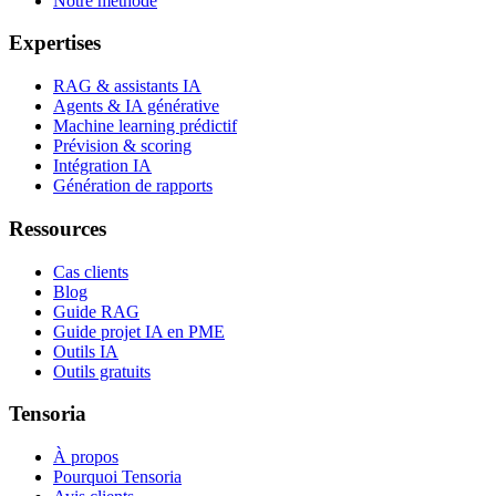
Notre méthode
Expertises
RAG & assistants IA
Agents & IA générative
Machine learning prédictif
Prévision & scoring
Intégration IA
Génération de rapports
Ressources
Cas clients
Blog
Guide RAG
Guide projet IA en PME
Outils IA
Outils gratuits
Tensoria
À propos
Pourquoi Tensoria