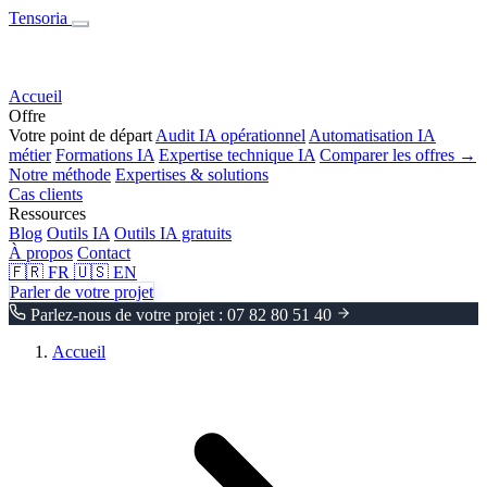
Tensoria
Accueil
Offre
Votre point de départ
Audit IA opérationnel
Automatisation IA
métier
Formations IA
Expertise technique IA
Comparer les offres →
Notre méthode
Expertises & solutions
Cas clients
Ressources
Blog
Outils IA
Outils IA gratuits
À propos
Contact
🇫🇷
FR
🇺🇸
EN
Parler de votre projet
Parlez-nous de votre projet : 07 82 80 51 40
Accueil