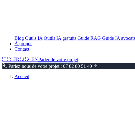
Blog
Outils IA
Outils IA gratuits
Guide RAG
Guide IA avocat
À propos
Contact
🇫🇷
FR
🇺🇸
EN
Parler de votre projet
Parlez-nous de votre projet : 07 82 80 51 40
Accueil