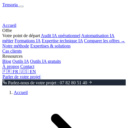
Tensoria
Accueil
Offre
Votre point de départ
Audit IA opérationnel
Automatisation IA
métier
Formations IA
Expertise technique IA
Comparer les offres →
Notre méthode
Expertises & solutions
Cas clients
Ressources
Blog
Outils IA
Outils IA gratuits
À propos
Contact
🇫🇷
FR
🇺🇸
EN
Parler de votre projet
Parlez-nous de votre projet : 07 82 80 51 40
Accueil