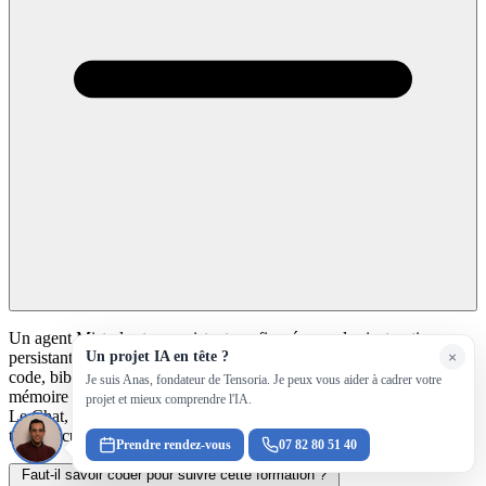
Un agent Mistral est un assistant configuré avec des instructions
persistantes, un ou plusieurs outils (recherche web, exécution de
Un projet IA en tête ?
×
code, bibliothèque de documents, appel de fonctions métier) et une
Je suis Anas, fondateur de Tensoria. Je peux vous aider à cadrer votre
mémoire de conversation. Contrairement à un prompt ponctuel dans
projet et mieux comprendre l'IA.
Le Chat, l'agent est déployé une fois et reste disponible pour une
tâche récurrente : il peut agir, pas seulement répondre.
Prendre rendez-vous
07 82 80 51 40
Faut-il savoir coder pour suivre cette formation ?