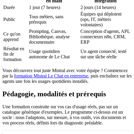
en main
intégration
Durée
1 jour (7 heures)
2 jours (14 heures)
Équipes qui déploient
Tous métiers, sans
Public
(ops, IT, métiers
prérequis
volontaires)
Prompting, Canvas,
Conception d'agents, API,
Ce qu'on
Bibliothèque, analyse
connecteurs n8n, CRM,
apprend
documentaire
ERP
Résultat en
Usage quotidien
Un agent connecté, testé
fin de
autonome de Le Chat
sur une tâche réelle
formation
Vous découvrez tout juste Mistral avec votre équipe ? Commencez
par la
formation Mistral Le Chat en entreprise
, puis enchaînez sur les
agents une fois les usages quotidiens installés.
Pédagogie, modalités et prérequis
Une formation construite sur vos cas d'usage réels, pas sur un
catalogue générique d'exemples. Le programme ci-dessus est un
socle : nous l'adaptons, sur mesure, à vos outils, vos documents et
vos process réels, définis lors du diagnostic préalable.