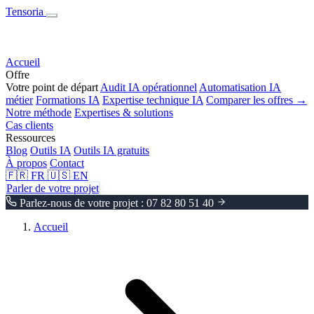
Tensoria
Accueil
Offre
Votre point de départ
Audit IA opérationnel
Automatisation IA
métier
Formations IA
Expertise technique IA
Comparer les offres →
Notre méthode
Expertises & solutions
Cas clients
Ressources
Blog
Outils IA
Outils IA gratuits
À propos
Contact
🇫🇷
FR
🇺🇸
EN
Parler de votre projet
Parlez-nous de votre projet : 07 82 80 51 40
Accueil