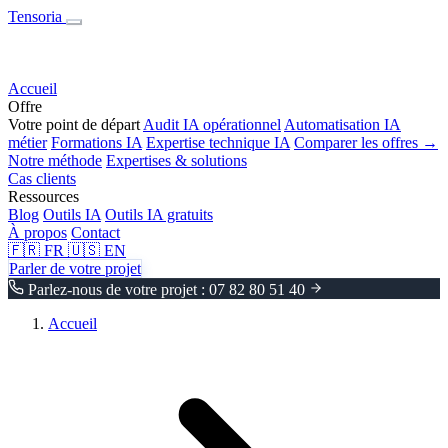
Tensoria
Accueil
Offre
Votre point de départ
Audit IA opérationnel
Automatisation IA
métier
Formations IA
Expertise technique IA
Comparer les offres →
Notre méthode
Expertises & solutions
Cas clients
Ressources
Blog
Outils IA
Outils IA gratuits
À propos
Contact
🇫🇷
FR
🇺🇸
EN
Parler de votre projet
Parlez-nous de votre projet : 07 82 80 51 40
Accueil