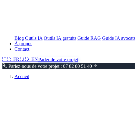
Blog
Outils IA
Outils IA gratuits
Guide RAG
Guide IA avocat
À propos
Contact
🇫🇷
FR
🇺🇸
EN
Parler de votre projet
Parlez-nous de votre projet : 07 82 80 51 40
Accueil