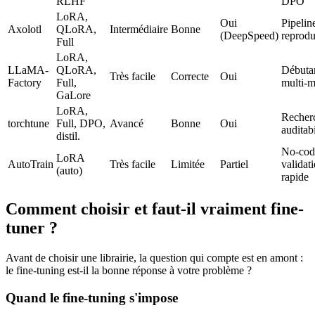
RLHF
DPO
LoRA,
Oui
Pipelin
Axolotl
QLoRA,
Intermédiaire
Bonne
(DeepSpeed)
reproduc
Full
LoRA,
LLaMA-
QLoRA,
Débutan
Très facile
Correcte
Oui
Factory
Full,
multi-m
GaLore
LoRA,
Recher
torchtune
Full, DPO,
Avancé
Bonne
Oui
auditabi
distil.
No-cod
LoRA
AutoTrain
Très facile
Limitée
Partiel
validat
(auto)
rapide
Comment choisir et faut-il vraiment fine-
tuner ?
Avant de choisir une librairie, la question qui compte est en amont :
le fine-tuning est-il la bonne réponse à votre problème ?
Quand le fine-tuning s'impose