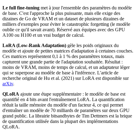
Le full fine-tuning
met à jour l'ensemble des paramètres du modèle
de base. C'est l'approche la plus puissante, mais elle exige des
dizaines de Go de VRAM et un dataset de plusieurs dizaines de
milliers d'exemples pour éviter le catastrophic forgetting (le modèle
oublie ce qu'il savait avant). Réservé aux équipes avec des GPU
A100 ou H100 et un vrai budget de calcul.
LoRA (Low-Rank Adaptation)
gèle les poids originaux du
modèle et ajoute de petites matrices d'adaptation à certaines couches.
Ces matrices représentent 0,1 à 1 % des paramètres totaux, mais
capturent une grande partie de l'adaptation souhaitée. Résultat :
moins de VRAM, moins de temps de calcul, et un adaptateur léger
qui se superpose au modèle de base à l'inférence. L'article de
recherche original de Hu et al. (2021) sur LoRA est disponible sur
arXiv
.
QLoRA
ajoute une étape supplémentaire : le modèle de base est
quantifié en 4 bits avant l'entraînement LoRA. La quantification
réduit la taille mémoire du modèle d'un facteur 4, ce qui permet
d'entraîner un modèle de 70 milliards de paramètres sur deux GPU
grand public. La librairie bitsandbytes de Tim Dettmers est la brique
de quantification utilisée dans la plupart des implémentations
QLoRA.