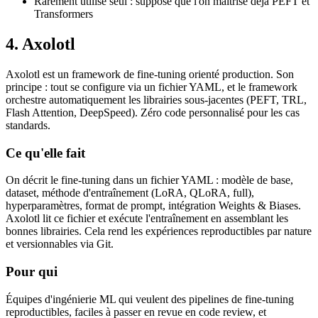
Rarement utilisé seul : suppose que l'on maîtrise déjà PEFT et
Transformers
4. Axolotl
Axolotl est un framework de fine-tuning orienté production. Son
principe : tout se configure via un fichier YAML, et le framework
orchestre automatiquement les librairies sous-jacentes (PEFT, TRL,
Flash Attention, DeepSpeed). Zéro code personnalisé pour les cas
standards.
Ce qu'elle fait
On décrit le fine-tuning dans un fichier YAML : modèle de base,
dataset, méthode d'entraînement (LoRA, QLoRA, full),
hyperparamètres, format de prompt, intégration Weights & Biases.
Axolotl lit ce fichier et exécute l'entraînement en assemblant les
bonnes librairies. Cela rend les expériences reproductibles par nature
et versionnables via Git.
Pour qui
Équipes d'ingénierie ML qui veulent des pipelines de fine-tuning
reproductibles, faciles à passer en revue en code review, et