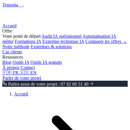
Tensoria
Accueil
Offre
Votre point de départ
Audit IA opérationnel
Automatisation IA
métier
Formations IA
Expertise technique IA
Comparer les offres →
Notre méthode
Expertises & solutions
Cas clients
Ressources
Blog
Outils IA
Outils IA gratuits
À propos
Contact
🇫🇷
FR
🇺🇸
EN
Parler de votre projet
Parlez-nous de votre projet : 07 82 80 51 40
Accueil