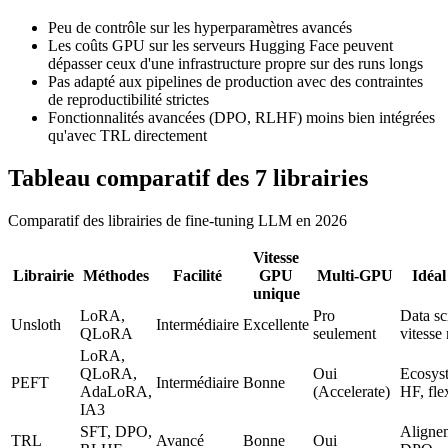
Peu de contrôle sur les hyperparamètres avancés
Les coûts GPU sur les serveurs Hugging Face peuvent
dépasser ceux d'une infrastructure propre sur des runs longs
Pas adapté aux pipelines de production avec des contraintes
de reproductibilité strictes
Fonctionnalités avancées (DPO, RLHF) moins bien intégrées
qu'avec TRL directement
Tableau comparatif des 7 librairies
Comparatif des librairies de fine-tuning LLM en 2026
Vitesse
Librairie
Méthodes
Facilité
GPU
Multi-GPU
Idéal
unique
LoRA,
Pro
Data sci
Unsloth
Intermédiaire
Excellente
QLoRA
seulement
vitesse
LoRA,
QLoRA,
Oui
Ecosys
PEFT
Intermédiaire
Bonne
AdaLoRA,
(Accelerate)
HF, flex
IA3
SFT, DPO,
Aligne
TRL
Avancé
Bonne
Oui