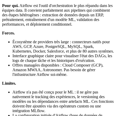
Pour qui.
Airflow est l'outil d'orchestration le plus répandu dans les
équipes data. Il convient parfaitement aux pipelines qui combinent
des étapes hétérogènes : extraction de données depuis un ERP,
prétraitement, entraînement d'un modèle ML, validation des
performances, et déploiement conditionnel.
Forces.
Écosystème de providers très large : connecteurs natifs pour
AWS, GCP, Azure, PostgreSQL, MySQL, Spark,
Kubernetes, Docker, Salesforce, et plus de 80 autres systèmes.
Interface graphique claire pour visualiser l'état des DAGs, les
logs de chaque tâche et les historiques d'exécution.
Offres managées disponibles : Cloud Composer (GCP),
Amazon MWAA, Astronomer. Pas besoin de gérer
l'infrastructure Airflow soi-même.
Limites.
Airflow n'a pas été conçu pour le ML : il ne gère pas
nativement le tracking des expériences, le versioning des
modèles ou les dépendances entre artefacts ML. Ces fonctions
doivent être ajoutées via des opérateurs custom ou une
intégration MLflow.
La configuration initiale d'Airflow (base de données de