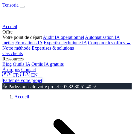
Tensoria
Accueil
Offre
Votre point de départ
Audit IA opérationnel
Automatisation IA
métier
Formations IA
Expertise technique IA
Comparer les offres →
Notre méthode
Expertises & solutions
Cas clients
Ressources
Blog
Outils IA
Outils IA gratuits
À propos
Contact
🇫🇷
FR
🇺🇸
EN
Parler de votre projet
Parlez-nous de votre projet : 07 82 80 51 40
Accueil