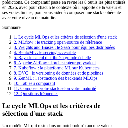
prédictions. Ce comparatif passe en revue les 8 outils les plus utilisés
en 2026, avec pour chacun le contexte où il apporte de la valeur et
ses vraies limites, pour vous aider à composer une stack cohérente
avec votre niveau de maturité.
Sommaire
1. Le cycle MLOps et les critères de sélection d'une stack
2. MLflow : le tracking open-source de référence
3. Weights and Biases : le SaaS pour équipes distribuées
4. BentoML : le serving accessible
5. Ray : le calcul distribué à grande échelle
6. Apache Airflow : l'orchestrateur polyvalent
7. Kubeflow : la plateforme ML sur Kubernetes
8. DVC : le versioning de données et de pipelines
9. ZenML : l'abstraction des backends MLOps
10. Tableau comparatif
11. Composer votre stack selon votre maturité
12. Questions fréquentes
Le cycle MLOps et les critères de
sélection d'une stack
Un modèle ML qui reste dans un notebook n'a aucune valeur