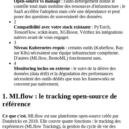
Open-source vs managé
: l'auto-hébergement donne le
contrôle total mais mobilise des ressources d'infrastructure ; le
SaaS accélère l'adoption mais crée une dépendance et peut
poser des questions de souveraineté des données.
2
Compatibilité avec votre stack existante
: PyTorch,
TensorFlow, scikit-learn, XGBoost. Vérifiez les intégrations
natives avant de vous engager.
3
Niveau Kubernetes requis
: certains outils (Kubeflow, Ray
sur K8s) nécessitent une équipe infrastructure compétente.
D'autres (MLflow, BentoML) fonctionnent sans.
4
Monitoring inclus ou externe
: le suivi de la dérive des
données (data drift) et la dégradation des performances
nécessitent des outils dédiés que tous les frameworks ne
couvrent pas nativement.
1. MLflow : le tracking open-source de
référence
Ce que c'est.
MLflow est une plateforme open-source créée par
Databricks en 2018. Elle couvre quatre fonctions : le tracking des
expériences (MLflow Tracking), la gestion du cycle de vie des