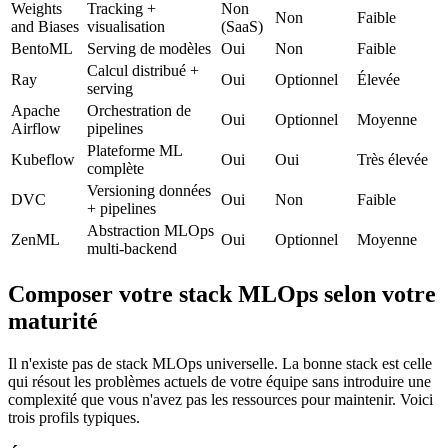
Weights
Tracking +
Non
Non
Faible
and Biases
visualisation
(SaaS)
BentoML
Serving de modèles
Oui
Non
Faible
Calcul distribué +
Ray
Oui
Optionnel
Élevée
serving
Apache
Orchestration de
Oui
Optionnel
Moyenne
Airflow
pipelines
Plateforme ML
Kubeflow
Oui
Oui
Très élevée
complète
Versioning données
DVC
Oui
Non
Faible
+ pipelines
Abstraction MLOps
ZenML
Oui
Optionnel
Moyenne
multi-backend
Composer votre stack MLOps selon votre
maturité
Il n'existe pas de stack MLOps universelle. La bonne stack est celle
qui résout les problèmes actuels de votre équipe sans introduire une
complexité que vous n'avez pas les ressources pour maintenir. Voici
trois profils typiques.