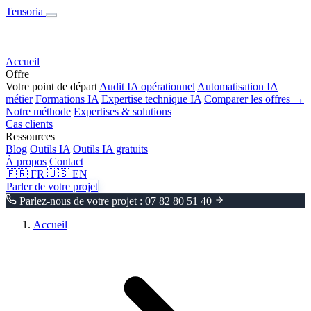
Tensoria
Accueil
Offre
Votre point de départ
Audit IA opérationnel
Automatisation IA
métier
Formations IA
Expertise technique IA
Comparer les offres →
Notre méthode
Expertises & solutions
Cas clients
Ressources
Blog
Outils IA
Outils IA gratuits
À propos
Contact
🇫🇷
FR
🇺🇸
EN
Parler de votre projet
Parlez-nous de votre projet : 07 82 80 51 40
Accueil