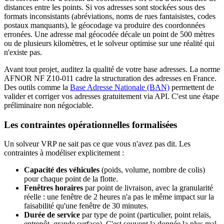
distances entre les points. Si vos adresses sont stockées sous des
formats inconsistants (abréviations, noms de rues fantaisistes, codes
postaux manquants), le géocodage va produire des coordonnées
erronées. Une adresse mal géocodée décale un point de 500 mètres
ou de plusieurs kilomètres, et le solveur optimise sur une réalité qui
n'existe pas.
Avant tout projet, auditez la qualité de votre base adresses. La norme
AFNOR NF Z10-011 cadre la structuration des adresses en France.
Des outils comme la
Base Adresse Nationale (BAN)
permettent de
valider et corriger vos adresses gratuitement via API. C'est une étape
préliminaire non négociable.
Les contraintes opérationnelles formalisées
Un solveur VRP ne sait pas ce que vous n'avez pas dit. Les
contraintes à modéliser explicitement :
Capacité des véhicules
(poids, volume, nombre de colis)
pour chaque point de la flotte.
Fenêtres horaires
par point de livraison, avec la granularité
réelle : une fenêtre de 2 heures n'a pas le même impact sur la
faisabilité qu'une fenêtre de 30 minutes.
Durée de service
par type de point (particulier, point relais,
entrepôt, grande surface). C'est souvent la donnée la plus mal