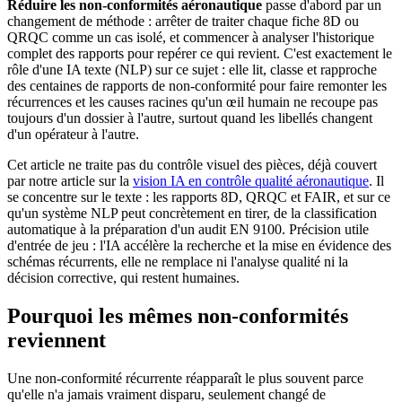
Réduire les non-conformités aéronautique
passe d'abord par un
changement de méthode : arrêter de traiter chaque fiche 8D ou
QRQC comme un cas isolé, et commencer à analyser l'historique
complet des rapports pour repérer ce qui revient. C'est exactement le
rôle d'une IA texte (NLP) sur ce sujet : elle lit, classe et rapproche
des centaines de rapports de non-conformité pour faire remonter les
récurrences et les causes racines qu'un œil humain ne recoupe pas
toujours d'un dossier à l'autre, surtout quand les libellés changent
d'un opérateur à l'autre.
Cet article ne traite pas du contrôle visuel des pièces, déjà couvert
par notre article sur la
vision IA en contrôle qualité aéronautique
. Il
se concentre sur le texte : les rapports 8D, QRQC et FAIR, et sur ce
qu'un système NLP peut concrètement en tirer, de la classification
automatique à la préparation d'un audit EN 9100. Précision utile
d'entrée de jeu : l'IA accélère la recherche et la mise en évidence des
schémas récurrents, elle ne remplace ni l'analyse qualité ni la
décision corrective, qui restent humaines.
Pourquoi les mêmes non-conformités
reviennent
Une non-conformité récurrente réapparaît le plus souvent parce
qu'elle n'a jamais vraiment disparu, seulement changé de