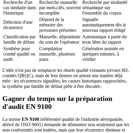
Recherche d'un
Recherche manuelle
Recherche par similarité
cas similaire dans
par mots-clés, souvent
sémantique sur
l'historique
incomplète
l'ensemble du corpus
Dépend de la
Signalée
Détection d'une
mémoire des
automatiquement dès le
récurrence
personnes présentes
nouveau rapport rédigé
Classification par
Manuelle, dépendante
Automatique à partir du
famille de défaut
du soin de l'opérateur
texte libre du rapport
Synthèse pour
Compilation
Génération assistée en
comité qualité ou
manuelle, plusieurs
quelques minutes, à
audit
jours
vérifier
L'idée n'est pas de remplacer les rituels qualité existants (revues 8D,
comités QRQC), mais de leur donner en amont une matière déjà
triée : les récurrences signalées, les causes historiques rapprochées,
la synthèse par famille de défaut prête à être discutée.
Gagner du temps sur la préparation
d'audit EN 9100
La norme
EN 9100
(référentiel qualité de l'industrie aérospatiale,
dérivé de l'ISO 9001) demande de démontrer non seulement que les
non-conformités sont traitées, mais que leur récurrence diminue et