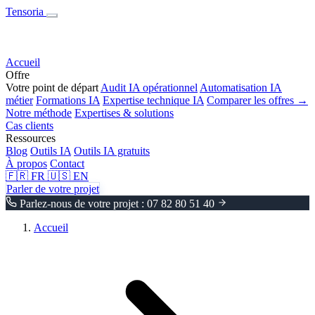
Tensoria
Accueil
Offre
Votre point de départ
Audit IA opérationnel
Automatisation IA
métier
Formations IA
Expertise technique IA
Comparer les offres →
Notre méthode
Expertises & solutions
Cas clients
Ressources
Blog
Outils IA
Outils IA gratuits
À propos
Contact
🇫🇷
FR
🇺🇸
EN
Parler de votre projet
Parlez-nous de votre projet : 07 82 80 51 40
Accueil