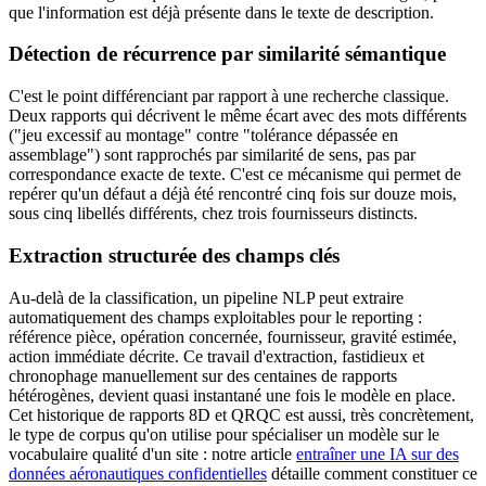
que l'information est déjà présente dans le texte de description.
Détection de récurrence par similarité sémantique
C'est le point différenciant par rapport à une recherche classique.
Deux rapports qui décrivent le même écart avec des mots différents
("jeu excessif au montage" contre "tolérance dépassée en
assemblage") sont rapprochés par similarité de sens, pas par
correspondance exacte de texte. C'est ce mécanisme qui permet de
repérer qu'un défaut a déjà été rencontré cinq fois sur douze mois,
sous cinq libellés différents, chez trois fournisseurs distincts.
Extraction structurée des champs clés
Au-delà de la classification, un pipeline NLP peut extraire
automatiquement des champs exploitables pour le reporting :
référence pièce, opération concernée, fournisseur, gravité estimée,
action immédiate décrite. Ce travail d'extraction, fastidieux et
chronophage manuellement sur des centaines de rapports
hétérogènes, devient quasi instantané une fois le modèle en place.
Cet historique de rapports 8D et QRQC est aussi, très concrètement,
le type de corpus qu'on utilise pour spécialiser un modèle sur le
vocabulaire qualité d'un site : notre article
entraîner une IA sur des
données aéronautiques confidentielles
détaille comment constituer ce