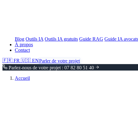
Blog
Outils IA
Outils IA gratuits
Guide RAG
Guide IA avocat
À propos
Contact
🇫🇷
FR
🇺🇸
EN
Parler de votre projet
Parlez-nous de votre projet : 07 82 80 51 40
Accueil