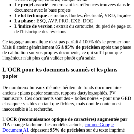
Le projet associé
: en croisant les références trouvées dans le
document avec la base projets
Le lot technique
: structure, fluides, électricité, VRD, façades
La phase
: ESQ, AVP, PRO, EXE, DOE
L'indice de version
: extrait du cartouche, du pied de page ou
de l'historique des révisions
Ce taggage automatique n'est pas parfait à 100% dès le premier jour.
Mais il atteint généralement
85 à 95% de précision
après une phase
de calibration sur vos propres documents, ce qui suffit pour que
l'ingénieur n'ait plus qu'à valider plutôt qu'à saisir.
L'OCR pour les documents scannés et les plans
papier
De nombreux bureaux d'études héritent de fonds documentaires
anciens : plans papier scannés, rapports dactylographiés, PV
manuscrits. Ces documents sont des « boîtes noires » pour une GED
classique : visibles en tant que fichiers, mais dont le contenu est
inaccessible à la recherche.
L'
OCR (reconnaissance optique de caractères) augmentée par
l'IA
change la donne. Les modèles actuels,
comme Google
Document AI
, dépassent
95% de précision
sur du texte imprimé