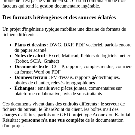
problème n'est pas le volume en soi. C'est la combinaison de trois
facteurs qui rend la gestion documentaire ingérable.
Des formats hétérogènes et des sources éclatées
Un projet d'ingénierie typique mobilise une dizaine de formats de
fichiers différents :
Plans et dessins
: DWG, DXF, PDF vectoriel, parfois encore
du papier scanné
Notes de calcul
: Excel, Mathcad, fichiers de logiciels métier
(Robot, SCIA, Graitec)
Documents texte
: CCTP, rapports, comptes rendus, courriers
au format Word ou PDF
Données terrain
: PV d'essais, rapports géotechniques,
photos de chantier, relevés topographiques
Échanges
: emails avec pièces jointes, commentaires sur
plateforme collaborative, avis de sous-traitants
Ces documents vivent dans des endroits différents : le serveur de
fichiers du bureau, le SharePoint du client, les boîtes mail des
chargés d'affaires, parfois une GED projet type Aconex ou Kairnial.
Résultat :
personne n'a une vue complète
de la documentation
d'un projet.