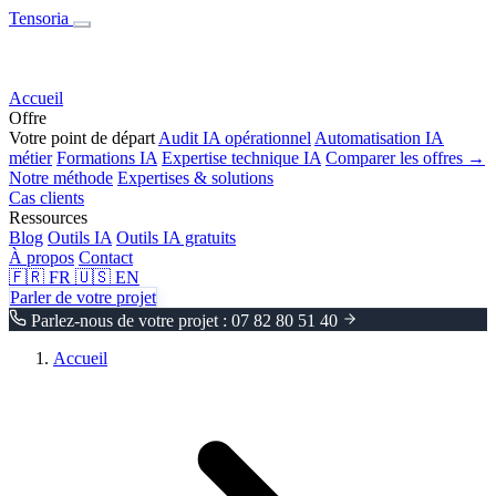
Tensoria
Accueil
Offre
Votre point de départ
Audit IA opérationnel
Automatisation IA
métier
Formations IA
Expertise technique IA
Comparer les offres →
Notre méthode
Expertises & solutions
Cas clients
Ressources
Blog
Outils IA
Outils IA gratuits
À propos
Contact
🇫🇷
FR
🇺🇸
EN
Parler de votre projet
Parlez-nous de votre projet : 07 82 80 51 40
Accueil