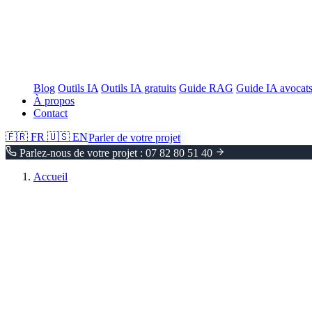
Blog
Outils IA
Outils IA gratuits
Guide RAG
Guide IA avocat
À propos
Contact
🇫🇷
FR
🇺🇸
EN
Parler de votre projet
Parlez-nous de votre projet : 07 82 80 51 40
Accueil