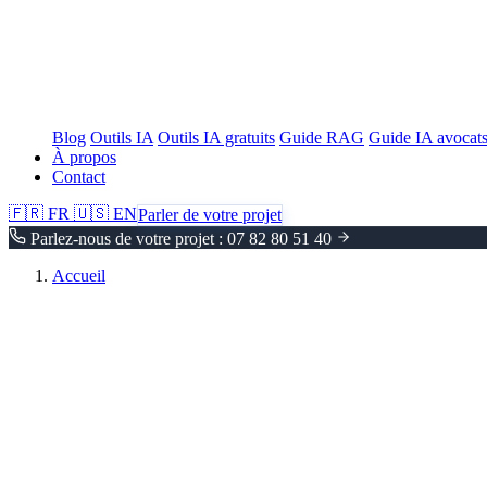
Blog
Outils IA
Outils IA gratuits
Guide RAG
Guide IA avocat
À propos
Contact
🇫🇷
FR
🇺🇸
EN
Parler de votre projet
Parlez-nous de votre projet : 07 82 80 51 40
Accueil