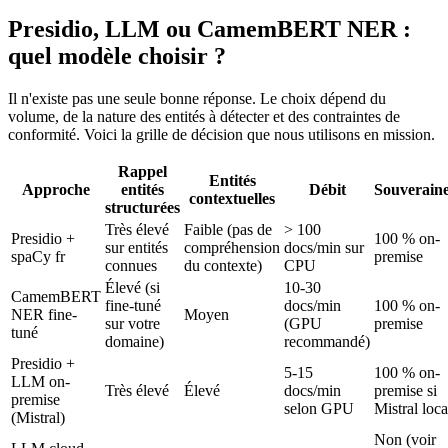
Presidio, LLM ou CamemBERT NER :
quel modèle choisir ?
Il n'existe pas une seule bonne réponse. Le choix dépend du
volume, de la nature des entités à détecter et des contraintes de
conformité. Voici la grille de décision que nous utilisons en mission.
Rappel
Entités
Approche
entités
Débit
Souveraine
contextuelles
structurées
Très élevé
Faible (pas de
> 100
Presidio +
100 % on-
sur entités
compréhension
docs/min sur
spaCy fr
premise
connues
du contexte)
CPU
Élevé (si
10-30
CamemBERT
fine-tuné
docs/min
100 % on-
NER fine-
Moyen
sur votre
(GPU
premise
tuné
domaine)
recommandé)
Presidio +
5-15
100 % on-
LLM on-
Très élevé
Élevé
docs/min
premise si
premise
selon GPU
Mistral loca
(Mistral)
Non (voir