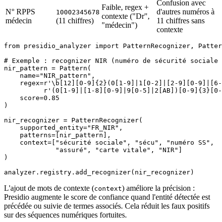
Confusion avec
Faible, regex +
N° RPPS
d'autres numéros à
10002345678
contexte ("Dr",
médecin
(11 chiffres)
11 chiffres sans
"médecin")
contexte
from presidio_analyzer import PatternRecognizer, Patter
# Exemple : recognizer NIR (numéro de sécurité sociale 
nir_pattern = Pattern(

    name="NIR_pattern",

    regex=r'\b[12][0-9]{2}(0[1-9]|1[0-2]|[2-9][0-9]|[6-
          r'(0[1-9]|[1-8][0-9]|9[0-5]|2[AB])[0-9]{3}[0-
    score=0.85

)

nir_recognizer = PatternRecognizer(

    supported_entity="FR_NIR",

    patterns=[nir_pattern],

    context=["sécurité sociale", "sécu", "numéro SS",

             "assuré", "carte vitale", "NIR"]

)

analyzer.registry.add_recognizer(nir_recognizer)
L'ajout de mots de contexte (
) améliore la précision :
context
Presidio augmente le score de confiance quand l'entité détectée est
précédée ou suivie de termes associés. Cela réduit les faux positifs
sur des séquences numériques fortuites.