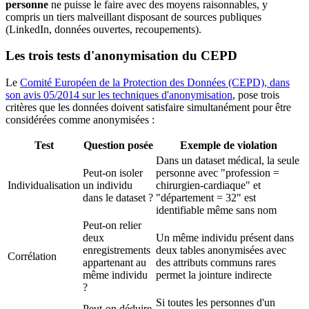
personne
ne puisse le faire avec des moyens raisonnables, y
compris un tiers malveillant disposant de sources publiques
(LinkedIn, données ouvertes, recoupements).
Les trois tests d'anonymisation du CEPD
Le
Comité Européen de la Protection des Données (CEPD), dans
son avis 05/2014 sur les techniques d'anonymisation
, pose trois
critères que les données doivent satisfaire simultanément pour être
considérées comme anonymisées :
Test
Question posée
Exemple de violation
Dans un dataset médical, la seule
Peut-on isoler
personne avec "profession =
Individualisation
un individu
chirurgien-cardiaque" et
dans le dataset ?
"département = 32" est
identifiable même sans nom
Peut-on relier
deux
Un même individu présent dans
enregistrements
deux tables anonymisées avec
Corrélation
appartenant au
des attributs communs rares
même individu
permet la jointure indirecte
?
Si toutes les personnes d'un
Peut-on déduire