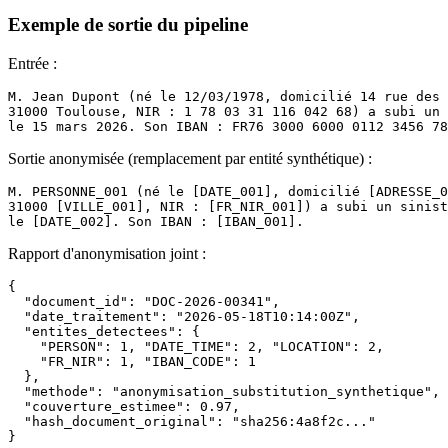
Exemple de sortie du pipeline
Entrée :
M. Jean Dupont (né le 12/03/1978, domicilié 14 rue des 
31000 Toulouse, NIR : 1 78 03 31 116 042 68) a subi un 
le 15 mars 2026. Son IBAN : FR76 3000 6000 0112 3456 78
Sortie anonymisée (remplacement par entité synthétique) :
M. PERSONNE_001 (né le [DATE_001], domicilié [ADRESSE_0
31000 [VILLE_001], NIR : [FR_NIR_001]) a subi un sinist
le [DATE_002]. Son IBAN : [IBAN_001].
Rapport d'anonymisation joint :
{

  "document_id": "DOC-2026-00341",

  "date_traitement": "2026-05-18T10:14:00Z",

  "entites_detectees": {

    "PERSON": 1, "DATE_TIME": 2, "LOCATION": 2,

    "FR_NIR": 1, "IBAN_CODE": 1

  },

  "methode": "anonymisation_substitution_synthetique",

  "couverture_estimee": 0.97,

  "hash_document_original": "sha256:4a8f2c..."

}