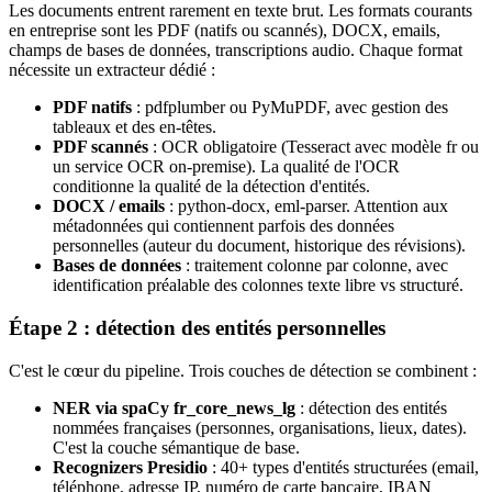
Les documents entrent rarement en texte brut. Les formats courants
en entreprise sont les PDF (natifs ou scannés), DOCX, emails,
champs de bases de données, transcriptions audio. Chaque format
nécessite un extracteur dédié :
PDF natifs
: pdfplumber ou PyMuPDF, avec gestion des
tableaux et des en-têtes.
PDF scannés
: OCR obligatoire (Tesseract avec modèle fr ou
un service OCR on-premise). La qualité de l'OCR
conditionne la qualité de la détection d'entités.
DOCX / emails
: python-docx, eml-parser. Attention aux
métadonnées qui contiennent parfois des données
personnelles (auteur du document, historique des révisions).
Bases de données
: traitement colonne par colonne, avec
identification préalable des colonnes texte libre vs structuré.
Étape 2 : détection des entités personnelles
C'est le cœur du pipeline. Trois couches de détection se combinent :
NER via spaCy fr_core_news_lg
: détection des entités
nommées françaises (personnes, organisations, lieux, dates).
C'est la couche sémantique de base.
Recognizers Presidio
: 40+ types d'entités structurées (email,
téléphone, adresse IP, numéro de carte bancaire, IBAN