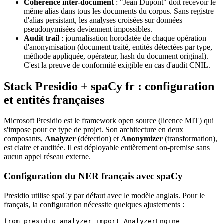
Cohérence inter-document
: "Jean Dupont" doit recevoir le
même alias dans tous les documents du corpus. Sans registre
d'alias persistant, les analyses croisées sur données
pseudonymisées deviennent impossibles.
Audit trail
: journalisation horodatée de chaque opération
d'anonymisation (document traité, entités détectées par type,
méthode appliquée, opérateur, hash du document original).
C'est la preuve de conformité exigible en cas d'audit CNIL.
Stack Presidio + spaCy fr : configuration
et entités françaises
Microsoft Presidio est le framework open source (licence MIT) qui
s'impose pour ce type de projet. Son architecture en deux
composants,
Analyzer
(détection) et
Anonymizer
(transformation),
est claire et auditée. Il est déployable entièrement on-premise sans
aucun appel réseau externe.
Configuration du NER français avec spaCy
Presidio utilise spaCy par défaut avec le modèle anglais. Pour le
français, la configuration nécessite quelques ajustements :
from presidio_analyzer import AnalyzerEngine
