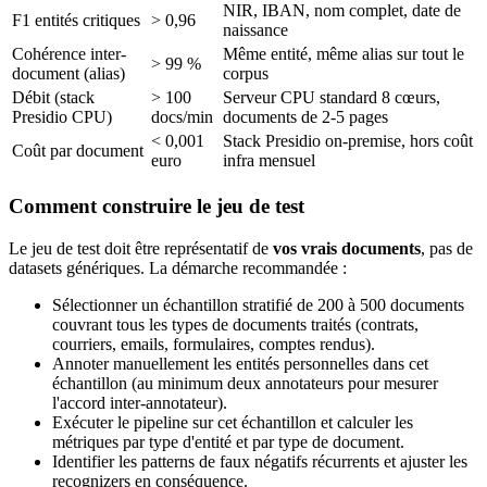
NIR, IBAN, nom complet, date de
F1 entités critiques
> 0,96
naissance
Cohérence inter-
Même entité, même alias sur tout le
> 99 %
document (alias)
corpus
Débit (stack
> 100
Serveur CPU standard 8 cœurs,
Presidio CPU)
docs/min
documents de 2-5 pages
< 0,001
Stack Presidio on-premise, hors coût
Coût par document
euro
infra mensuel
Comment construire le jeu de test
Le jeu de test doit être représentatif de
vos vrais documents
, pas de
datasets génériques. La démarche recommandée :
Sélectionner un échantillon stratifié de 200 à 500 documents
couvrant tous les types de documents traités (contrats,
courriers, emails, formulaires, comptes rendus).
Annoter manuellement les entités personnelles dans cet
échantillon (au minimum deux annotateurs pour mesurer
l'accord inter-annotateur).
Exécuter le pipeline sur cet échantillon et calculer les
métriques par type d'entité et par type de document.
Identifier les patterns de faux négatifs récurrents et ajuster les
recognizers en conséquence.