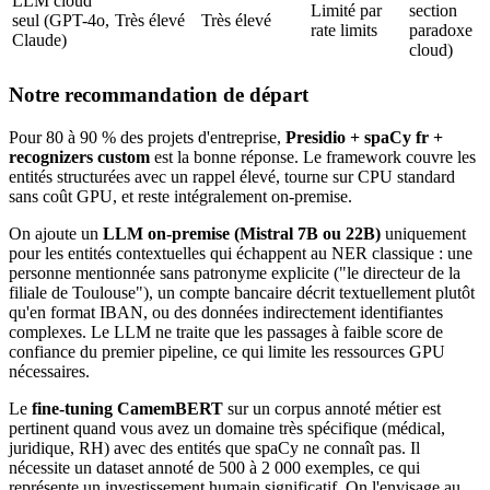
LLM cloud
Limité par
section
seul (GPT-4o,
Très élevé
Très élevé
rate limits
paradoxe
Claude)
cloud)
Notre recommandation de départ
Pour 80 à 90 % des projets d'entreprise,
Presidio + spaCy fr +
recognizers custom
est la bonne réponse. Le framework couvre les
entités structurées avec un rappel élevé, tourne sur CPU standard
sans coût GPU, et reste intégralement on-premise.
On ajoute un
LLM on-premise (Mistral 7B ou 22B)
uniquement
pour les entités contextuelles qui échappent au NER classique : une
personne mentionnée sans patronyme explicite ("le directeur de la
filiale de Toulouse"), un compte bancaire décrit textuellement plutôt
qu'en format IBAN, ou des données indirectement identifiantes
complexes. Le LLM ne traite que les passages à faible score de
confiance du premier pipeline, ce qui limite les ressources GPU
nécessaires.
Le
fine-tuning CamemBERT
sur un corpus annoté métier est
pertinent quand vous avez un domaine très spécifique (médical,
juridique, RH) avec des entités que spaCy ne connaît pas. Il
nécessite un dataset annoté de 500 à 2 000 exemples, ce qui
représente un investissement humain significatif. On l'envisage au