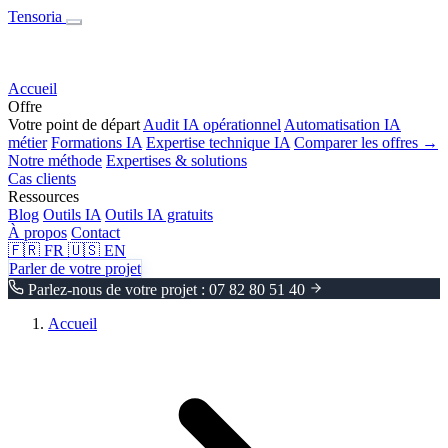
Tensoria
Accueil
Offre
Votre point de départ
Audit IA opérationnel
Automatisation IA
métier
Formations IA
Expertise technique IA
Comparer les offres →
Notre méthode
Expertises & solutions
Cas clients
Ressources
Blog
Outils IA
Outils IA gratuits
À propos
Contact
🇫🇷
FR
🇺🇸
EN
Parler de votre projet
Parlez-nous de votre projet : 07 82 80 51 40
Accueil