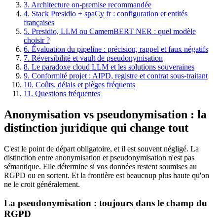
3. Architecture on-premise recommandée
4. Stack Presidio + spaCy fr : configuration et entités
françaises
5. Presidio, LLM ou CamemBERT NER : quel modèle
choisir ?
6. Évaluation du pipeline : précision, rappel et faux négatifs
7. Réversibilité et vault de pseudonymisation
8. Le paradoxe cloud LLM et les solutions souveraines
9. Conformité projet : AIPD, registre et contrat sous-traitant
10. Coûts, délais et pièges fréquents
11. Questions fréquentes
Anonymisation vs pseudonymisation : la
distinction juridique qui change tout
C'est le point de départ obligatoire, et il est souvent négligé. La
distinction entre anonymisation et pseudonymisation n'est pas
sémantique. Elle détermine si vos données restent soumises au
RGPD ou en sortent. Et la frontière est beaucoup plus haute qu'on
ne le croit généralement.
La pseudonymisation : toujours dans le champ du
RGPD