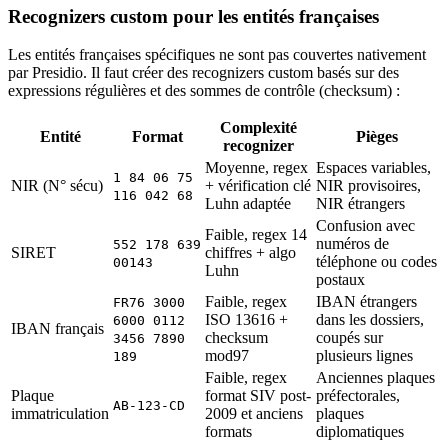
Recognizers custom pour les entités françaises
Les entités françaises spécifiques ne sont pas couvertes nativement
par Presidio. Il faut créer des recognizers custom basés sur des
expressions régulières et des sommes de contrôle (checksum) :
Complexité
Entité
Format
Pièges
recognizer
Moyenne, regex
Espaces variables,
1 84 06 75
NIR (N° sécu)
+ vérification clé
NIR provisoires,
116 042 68
Luhn adaptée
NIR étrangers
Confusion avec
Faible, regex 14
numéros de
552 178 639
SIRET
chiffres + algo
téléphone ou codes
00143
Luhn
postaux
Faible, regex
IBAN étrangers
FR76 3000
ISO 13616 +
dans les dossiers,
6000 0112
IBAN français
checksum
coupés sur
3456 7890
mod97
plusieurs lignes
189
Faible, regex
Anciennes plaques
Plaque
format SIV post-
préfectorales,
AB-123-CD
immatriculation
2009 et anciens
plaques
formats
diplomatiques