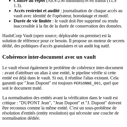
Chiffré au repos
(AES-256 minimum) et en transit (TLS
1.3).
Accès restreint et audité
: journalisation de chaque accès au
vault avec identité de l'opérateur, horodatage et motif.
Durée de vie limitée
: le vault doit être supprimé ou rendu
inaccessible à la fin de la durée de conservation des données.
HashiCorp Vault (open source, déployable on-premise) est la
solution de référence pour ce besoin. Il propose un moteur de secrets
dédié, des politiques d'accès granulaires et un audit log natif.
Cohérence inter-document avec un vault
Le vault résout également le problème de cohérence inter-document
: avant d'attribuer un alias à une entité, le pipeline vérifie si cette
entité est déjà dans le vault. Si oui, il réutilise l'alias existant. Cela
garantit que "Jean Dupont" est toujours
, quel que
PERSONNE_001
soit le document traité.
La normalisation des entités avant la vérification dans le vault est
critique : "DUPONT Jean", "Jean Dupont" et "J. Dupont" doivent
être reconnus comme la même entité. C'est un sous-problème de
résolution d'entités (entity resolution) qui nécessite une couche de
normalisation dédiée.