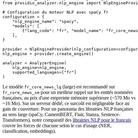
from presidio_analyzer.nlp_engine import NlpEngineProvi
# Configuration du moteur NLP avec spaCy fr

configuration = {

    "nlp_engine_name": "spacy",

    "models": [

        {"lang_code": "fr", "model_name": "fr_core_news
    ],

}

provider = NlpEngineProvider(nlp_configuration=configur
nlp_engine = provider.create_engine()

analyzer = AnalyzerEngine(

    nlp_engine=nlp_engine,

    supported_languages=["fr"]

)
Le modèle
(large) est recommandé sur
fr_core_news_lg
pour un meilleur rappel sur les entités nommées
fr_core_news_sm
françaises, au prix d'une empreinte mémoire supérieure (~570 Mo vs
~16 Mo). Sur un serveur dédié, ce surcoût est négligeable face au
gain de couverture. Pour un panorama des librairies NLP françaises
au sens large (spaCy, CamemBERT, Flair, Stanza, Sentence-
Transformers), notre comparatif des
librairies NLP pour le français
couvre les forces de chacune selon le cas d'usage (NER,
classification, embeddings).