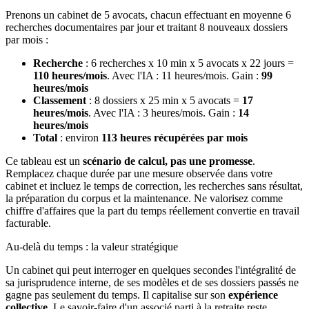
Prenons un cabinet de 5 avocats, chacun effectuant en moyenne 6
recherches documentaires par jour et traitant 8 nouveaux dossiers
par mois :
Recherche
: 6 recherches x 10 min x 5 avocats x 22 jours =
110 heures/mois
. Avec l'IA : 11 heures/mois. Gain :
99
heures/mois
Classement
: 8 dossiers x 25 min x 5 avocats =
17
heures/mois
. Avec l'IA : 3 heures/mois. Gain :
14
heures/mois
Total
: environ
113 heures récupérées par mois
Ce tableau est un
scénario de calcul, pas une promesse
.
Remplacez chaque durée par une mesure observée dans votre
cabinet et incluez le temps de correction, les recherches sans résultat,
la préparation du corpus et la maintenance. Ne valorisez comme
chiffre d'affaires que la part du temps réellement convertie en travail
facturable.
Au-delà du temps : la valeur stratégique
Un cabinet qui peut interroger en quelques secondes l'intégralité de
sa jurisprudence interne, de ses modèles et de ses dossiers passés ne
gagne pas seulement du temps. Il capitalise sur son
expérience
collective
. Le savoir-faire d'un associé parti à la retraite reste