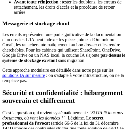
Avant toute réinjection
: tester les doublons, les erreurs de
rattachement, les droits d'accès et la procédure de retour
arrière
Messagerie et stockage cloud
Les emails représentent une part significative de la documentation
d'un dossier. L'IA peut indexer les pièces jointes d'Outlook ou
Gmail, les rattacher automatiquement au bon dossier et les rendre
cherchables. Pour les cabinets qui utilisent SharePoint, OneDrive,
Google Drive ou un NAS local, la couche IA s'ajoute
par-dessus le
système de stockage existant
sans migration.
Cette approche modulaire est détaillée dans notre page sur les
solutions IA sur mesure
: on s'adapte à votre infrastructure, on ne la
remplace pas.
Sécurité et confidentialité : hébergement
souverain et chiffrement
C'est la question qui revient systématiquement :
"Si l'IA lit tous nos
documents, où vont les données ?"
. Légitime. Le
secret
professionnel de l'avocat
(article 66-5 de la loi du 31 décembre
1971) impose des contraintes strictes que toute solution de GED IA