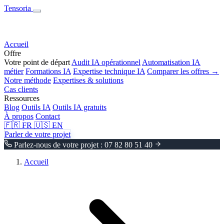
Tensoria
Accueil
Offre
Votre point de départ
Audit IA opérationnel
Automatisation IA
métier
Formations IA
Expertise technique IA
Comparer les offres →
Notre méthode
Expertises & solutions
Cas clients
Ressources
Blog
Outils IA
Outils IA gratuits
À propos
Contact
🇫🇷
FR
🇺🇸
EN
Parler de votre projet
Parlez-nous de votre projet : 07 82 80 51 40
Accueil