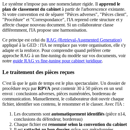
Le système n'impose pas une nomenclature rigide. Il
apprend le
plan de classement du cabinet
à partir de l'arborescence existante.
Si votre convention est de séparer "Pièces adverses", "Pièces client",
"Procédure" et "Correspondance", l'IA reprend cette structure et y
affecte chaque nouveau document. Si un collaborateur classe
différemment, l'IA propose une harmonisation.
Ce principe est celui du
RAG (Retrieval-Augmented Generation)
appliqué à la GED : l'IA ne remplace pas votre organisation, elle s'y
adapte et la renforce. Pour comprendre quand préférer cette
approche RAG à un fine-tuning du modèle sur vos documents, voir
notre
guide RAG vs fine-tuning pour cabinet juridique
.
Le traitement des pièces reçues
C'est là que le gain de temps est le plus spectaculaire. Un dossier de
procédure reçu par
RPVA
peut contenir 30 à 50 pièces en un seul
envoi : conclusions adverses, pièces numérotées, bordereau de
communication. Manuellement, le collaborateur doit ouvrir chaque
fichier, identifier son contenu, le renommer et le classer. Avec l'IA :
Les documents sont
automatiquement identifiés
(pièce n14,
conclusions du défendeur, bordereau)
Chaque fichier est
renommé selon la convention du cabinet
Il est
rattaché au bon dossier
grâce aux métadonnées