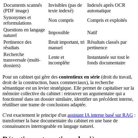
Documents scannés
Invisibles (pas de
Indexés après OCR
(PDF image)
texte indexé)
automatique
Synonymes et
Non compris
Compris et exploités
reformulations
Questions en langage
Impossible
Natif
naturel
Pertinence des
Bruit important, tri
Résultats classés par
résultats
manuel
pertinence
Recherche
Lente et
Instantanée sur tout le
transversale (multi-
incomplète
fonds documentaire
dossiers)
Pour un cabinet qui gère des
contentieux en série
(droit du travail,
droit de la construction, baux commerciaux), la recherche
sémantique est un levier stratégique. Elle permet de capitaliser sur la
mémoire collective du cabinet : retrouver un argumentaire qui a
fonctionné dans un dossier similaire, identifier un précédent interne,
réutiliser une trame de conclusions adaptée.
C'est exactement le principe d'un
assistant IA interne basé sur RAG
:
transformer la base documentaire du cabinet en une base de
connaissances interrogeable en langage naturel.