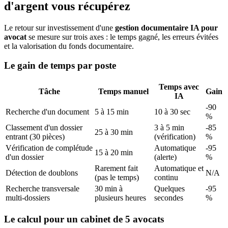
d'argent vous récupérez
Le retour sur investissement d'une
gestion documentaire IA pour
avocat
se mesure sur trois axes : le temps gagné, les erreurs évitées
et la valorisation du fonds documentaire.
Le gain de temps par poste
Temps avec
Tâche
Temps manuel
Gain
IA
-90
Recherche d'un document
5 à 15 min
10 à 30 sec
%
Classement d'un dossier
3 à 5 min
-85
25 à 30 min
entrant (30 pièces)
(vérification)
%
Vérification de complétude
Automatique
-95
15 à 20 min
d'un dossier
(alerte)
%
Rarement fait
Automatique et
Détection de doublons
N/A
(pas le temps)
continu
Recherche transversale
30 min à
Quelques
-95
multi-dossiers
plusieurs heures
secondes
%
Le calcul pour un cabinet de 5 avocats