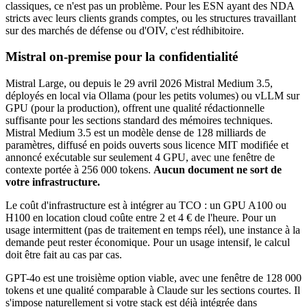
classiques, ce n'est pas un problème. Pour les ESN ayant des NDA
stricts avec leurs clients grands comptes, ou les structures travaillant
sur des marchés de défense ou d'OIV, c'est rédhibitoire.
Mistral on-premise pour la confidentialité
Mistral Large, ou depuis le 29 avril 2026 Mistral Medium 3.5,
déployés en local via Ollama (pour les petits volumes) ou vLLM sur
GPU (pour la production), offrent une qualité rédactionnelle
suffisante pour les sections standard des mémoires techniques.
Mistral Medium 3.5 est un modèle dense de 128 milliards de
paramètres, diffusé en poids ouverts sous licence MIT modifiée et
annoncé exécutable sur seulement 4 GPU, avec une fenêtre de
contexte portée à 256 000 tokens.
Aucun document ne sort de
votre infrastructure.
Le coût d'infrastructure est à intégrer au TCO : un GPU A100 ou
H100 en location cloud coûte entre 2 et 4 € de l'heure. Pour un
usage intermittent (pas de traitement en temps réel), une instance à la
demande peut rester économique. Pour un usage intensif, le calcul
doit être fait au cas par cas.
GPT-4o est une troisième option viable, avec une fenêtre de 128 000
tokens et une qualité comparable à Claude sur les sections courtes. Il
s'impose naturellement si votre stack est déjà intégrée dans