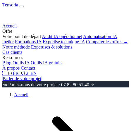
Tensoria
Accueil
Offre
Votre point de départ
Audit IA opérationnel
Automatisation IA
métier
Formations IA
Expertise technique IA
Comparer les offres →
Notre méthode
Expertises & solutions
Cas clients
Ressources
Blog
Outils IA
Outils IA gratuits
À propos
Contact
🇫🇷
FR
🇺🇸
EN
Parler de votre projet
Parlez-nous de votre projet : 07 82 80 51 40
Accueil