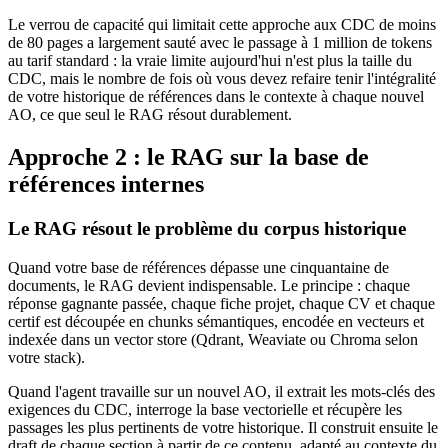
Le verrou de capacité qui limitait cette approche aux CDC de moins
de 80 pages a largement sauté avec le passage à 1 million de tokens
au tarif standard : la vraie limite aujourd'hui n'est plus la taille du
CDC, mais le nombre de fois où vous devez refaire tenir l'intégralité
de votre historique de références dans le contexte à chaque nouvel
AO, ce que seul le RAG résout durablement.
Approche 2 : le RAG sur la base de
références internes
Le RAG résout le problème du corpus historique
Quand votre base de références dépasse une cinquantaine de
documents, le RAG devient indispensable. Le principe : chaque
réponse gagnante passée, chaque fiche projet, chaque CV et chaque
certif est découpée en chunks sémantiques, encodée en vecteurs et
indexée dans un vector store (Qdrant, Weaviate ou Chroma selon
votre stack).
Quand l'agent travaille sur un nouvel AO, il extrait les mots-clés des
exigences du CDC, interroge la base vectorielle et récupère les
passages les plus pertinents de votre historique. Il construit ensuite le
draft de chaque section à partir de ce contenu, adapté au contexte du