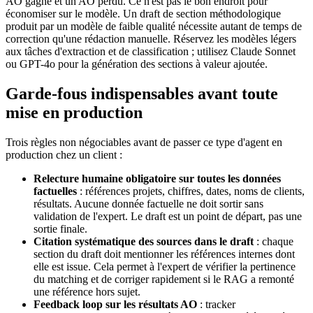
AO gagné et un AO perdu. Ce n'est pas le bon endroit pour
économiser sur le modèle. Un draft de section méthodologique
produit par un modèle de faible qualité nécessite autant de temps de
correction qu'une rédaction manuelle. Réservez les modèles légers
aux tâches d'extraction et de classification ; utilisez Claude Sonnet
ou GPT-4o pour la génération des sections à valeur ajoutée.
Garde-fous indispensables avant toute
mise en production
Trois règles non négociables avant de passer ce type d'agent en
production chez un client :
Relecture humaine obligatoire sur toutes les données
factuelles
: références projets, chiffres, dates, noms de clients,
résultats. Aucune donnée factuelle ne doit sortir sans
validation de l'expert. Le draft est un point de départ, pas une
sortie finale.
Citation systématique des sources dans le draft
: chaque
section du draft doit mentionner les références internes dont
elle est issue. Cela permet à l'expert de vérifier la pertinence
du matching et de corriger rapidement si le RAG a remonté
une référence hors sujet.
Feedback loop sur les résultats AO
: tracker