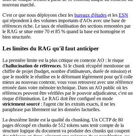
nouveau marché.
C'est ce que nous déployons chez les
bureaux d'études
et les
ESN
qui répondent à des volumes importants d'AOs avec une base de
références riche. Le taux de réutilisation des sections remontées par
le RAG se situe entre 70 et 85 % quand la base est homogène et
bien structurée.
Les limites du RAG qu'il faut anticiper
La première limite est la plus critique en contexte AO : le risque
d'
hallucination de références
. Si le chunk récupéré mentionne un
chiffre de projet (budget, nombre d'utilisateurs, durée de mission) et
que le modèle le réutilise en le déformant légèrement pour qu'il colle
mieux au nouveau contexte, vous vous retrouvez avec une référence
erronée dans votre mémoire technique. Dans un AO public où les
références peuvent être vérifiées par le pouvoir adjudicateur, c'est un
risque d'élimination. Le RAG doit être configuré en mode
strictement sourcé
: l'agent cite les extraits exacts, il ne les
paraphrase pas librement sur les données factuelles.
La deuxième limite est la qualité du chunking. Un CCTP de 80
pages découpé en chunks de 512 tokens sans tenir compte de la
structure logique du document va produire des chunks qui coupent