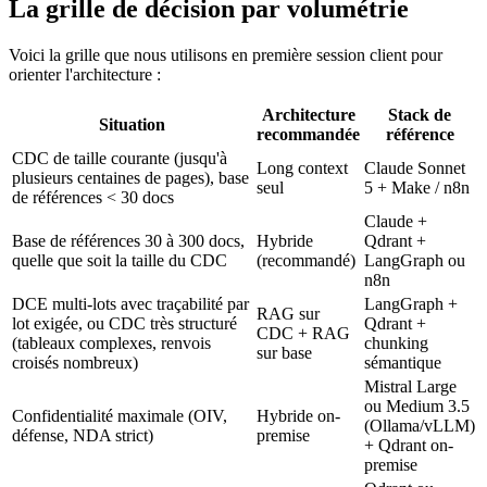
La grille de décision par volumétrie
Voici la grille que nous utilisons en première session client pour
orienter l'architecture :
Architecture
Stack de
Situation
recommandée
référence
CDC de taille courante (jusqu'à
Long context
Claude Sonnet
plusieurs centaines de pages), base
seul
5 + Make / n8n
de références < 30 docs
Claude +
Base de références 30 à 300 docs,
Hybride
Qdrant +
quelle que soit la taille du CDC
(recommandé)
LangGraph ou
n8n
DCE multi-lots avec traçabilité par
LangGraph +
RAG sur
lot exigée, ou CDC très structuré
Qdrant +
CDC + RAG
(tableaux complexes, renvois
chunking
sur base
croisés nombreux)
sémantique
Mistral Large
ou Medium 3.5
Confidentialité maximale (OIV,
Hybride on-
(Ollama/vLLM)
défense, NDA strict)
premise
+ Qdrant on-
premise