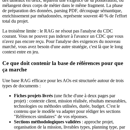
des tableaux en deux, séparent une exigence de sa pondération, ou
mélangent deux corps de métier dans le même fragment. La phase
de préparation des données, parsing PDF, découpage sémantique,
enrichissement par métadonnées, représente souvent 40 % de l'effort
total du projet.
La troisième limite : le RAG ne résout pas l'analyse du CDC
courant. Vous ne pouvez pas indexer à l'avance un CDC que vous
n'avez pas encore reçu. Pour l'analyse des exigences du nouveau
marché, vous avez besoin d'une autre stratégie, c'est là que le long
context entre en jeu.
Ce que doit contenir la base de références pour que
ça marche
Une base RAG efficace pour les AOs est structurée autour de trois
types de documents :
Fiches projets livrés
(une fiche d'une à deux pages par
projet) : contexte client, mission réalisée, résultats mesurables,
technologies ou méthodes utilisées, durée, budget. C'est le
contenu que le modèle va adapter pour rédiger les sections
"Références similaires" de vos réponses.
Sections méthodologiques validées
: approche projet,
organisation de la mission, livrables types, planning type, par