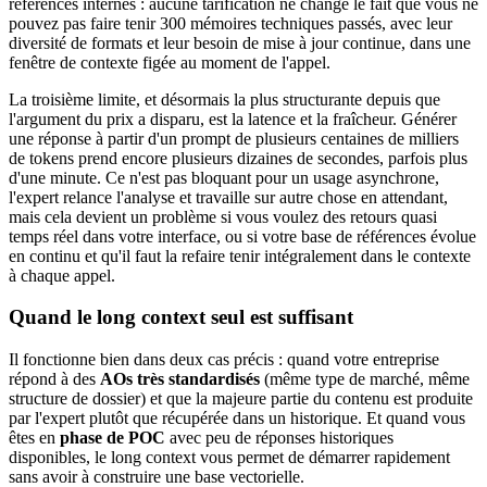
références internes : aucune tarification ne change le fait que vous ne
pouvez pas faire tenir 300 mémoires techniques passés, avec leur
diversité de formats et leur besoin de mise à jour continue, dans une
fenêtre de contexte figée au moment de l'appel.
La troisième limite, et désormais la plus structurante depuis que
l'argument du prix a disparu, est la latence et la fraîcheur. Générer
une réponse à partir d'un prompt de plusieurs centaines de milliers
de tokens prend encore plusieurs dizaines de secondes, parfois plus
d'une minute. Ce n'est pas bloquant pour un usage asynchrone,
l'expert relance l'analyse et travaille sur autre chose en attendant,
mais cela devient un problème si vous voulez des retours quasi
temps réel dans votre interface, ou si votre base de références évolue
en continu et qu'il faut la refaire tenir intégralement dans le contexte
à chaque appel.
Quand le long context seul est suffisant
Il fonctionne bien dans deux cas précis : quand votre entreprise
répond à des
AOs très standardisés
(même type de marché, même
structure de dossier) et que la majeure partie du contenu est produite
par l'expert plutôt que récupérée dans un historique. Et quand vous
êtes en
phase de POC
avec peu de réponses historiques
disponibles, le long context vous permet de démarrer rapidement
sans avoir à construire une base vectorielle.