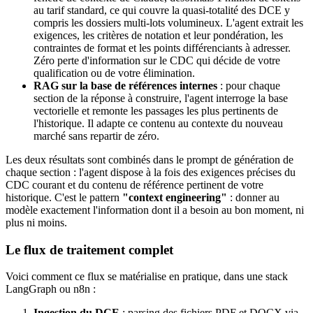
au tarif standard, ce qui couvre la quasi-totalité des DCE y
compris les dossiers multi-lots volumineux. L'agent extrait les
exigences, les critères de notation et leur pondération, les
contraintes de format et les points différenciants à adresser.
Zéro perte d'information sur le CDC qui décide de votre
qualification ou de votre élimination.
RAG sur la base de références internes
: pour chaque
section de la réponse à construire, l'agent interroge la base
vectorielle et remonte les passages les plus pertinents de
l'historique. Il adapte ce contenu au contexte du nouveau
marché sans repartir de zéro.
Les deux résultats sont combinés dans le prompt de génération de
chaque section : l'agent dispose à la fois des exigences précises du
CDC courant et du contenu de référence pertinent de votre
historique. C'est le pattern
"context engineering"
: donner au
modèle exactement l'information dont il a besoin au bon moment, ni
plus ni moins.
Le flux de traitement complet
Voici comment ce flux se matérialise en pratique, dans une stack
LangGraph ou n8n :
Ingestion du DCE
: parsing des fichiers PDF et DOCX via