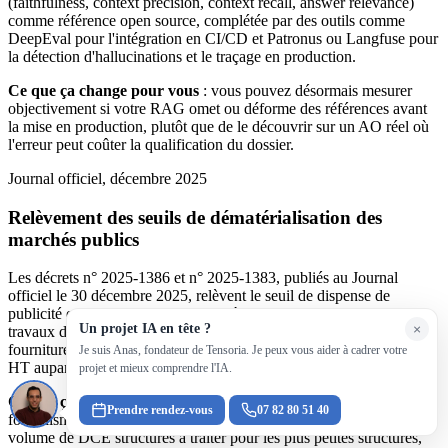
(faithfulness, context precision, context recall, answer relevance)
comme référence open source, complétée par des outils comme
DeepEval pour l'intégration en CI/CD et Patronus ou Langfuse pour
la détection d'hallucinations et le traçage en production.
Ce que ça change pour vous
: vous pouvez désormais mesurer
objectivement si votre RAG omet ou déforme des références avant
la mise en production, plutôt que de le découvrir sur un AO réel où
l'erreur peut coûter la qualification du dossier.
Journal officiel, décembre 2025
Relèvement des seuils de dématérialisation des
marchés publics
Les décrets n° 2025-1386 et n° 2025-1383, publiés au Journal
officiel le 30 décembre 2025, relèvent le seuil de dispense de
publicité et de mise en concurrence à 100 000 euros HT pour les
Un projet IA en tête ?
×
travaux depuis le 1er janvier 2026, et à 60 000 euros HT pour les
fournitures et services depuis le 1er avril 2026, contre 40 000 euros
Je suis Anas, fondateur de Tensoria. Je peux vous aider à cadrer votre
HT auparavant.
projet et mieux comprendre l'IA.
Ce que ça change pour vous
: une partie des petits marchés sort du
Prendre rendez-vous
07 82 80 51 40
formalisme de la dématérialisation obligatoire, ce qui réduit le
volume de DCE structurés à traiter pour les plus petites structures,