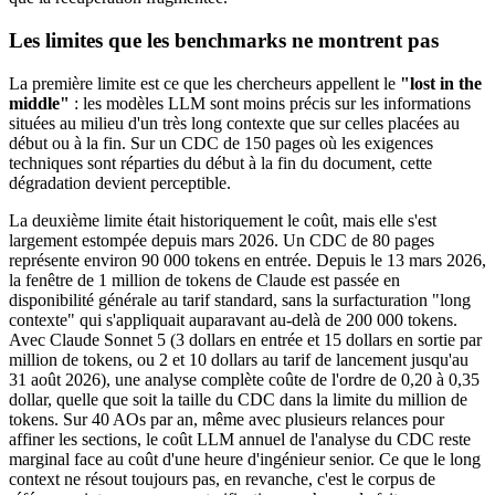
Les limites que les benchmarks ne montrent pas
La première limite est ce que les chercheurs appellent le
"lost in the
middle"
: les modèles LLM sont moins précis sur les informations
situées au milieu d'un très long contexte que sur celles placées au
début ou à la fin. Sur un CDC de 150 pages où les exigences
techniques sont réparties du début à la fin du document, cette
dégradation devient perceptible.
La deuxième limite était historiquement le coût, mais elle s'est
largement estompée depuis mars 2026. Un CDC de 80 pages
représente environ 90 000 tokens en entrée. Depuis le 13 mars 2026,
la fenêtre de 1 million de tokens de Claude est passée en
disponibilité générale au tarif standard, sans la surfacturation "long
contexte" qui s'appliquait auparavant au-delà de 200 000 tokens.
Avec Claude Sonnet 5 (3 dollars en entrée et 15 dollars en sortie par
million de tokens, ou 2 et 10 dollars au tarif de lancement jusqu'au
31 août 2026), une analyse complète coûte de l'ordre de 0,20 à 0,35
dollar, quelle que soit la taille du CDC dans la limite du million de
tokens. Sur 40 AOs par an, même avec plusieurs relances pour
affiner les sections, le coût LLM annuel de l'analyse du CDC reste
marginal face au coût d'une heure d'ingénieur senior. Ce que le long
context ne résout toujours pas, en revanche, c'est le corpus de