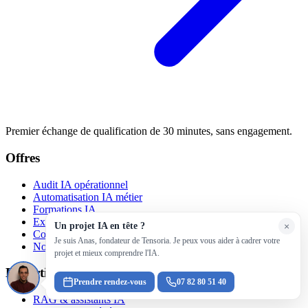
Premier échange de qualification de 30 minutes, sans engagement.
Offres
Audit IA opérationnel
Automatisation IA métier
Formations IA
Expertise technique IA
Un projet IA en tête ?
×
Comparer les offres →
Je suis Anas, fondateur de Tensoria. Je peux vous aider à cadrer votre
Notre méthode
projet et mieux comprendre l'IA.
Expertises
Prendre rendez-vous
07 82 80 51 40
RAG & assistants IA