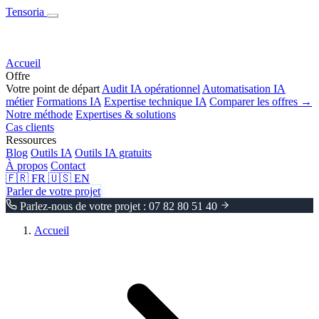
Tensoria
Accueil
Offre
Votre point de départ
Audit IA opérationnel
Automatisation IA
métier
Formations IA
Expertise technique IA
Comparer les offres →
Notre méthode
Expertises & solutions
Cas clients
Ressources
Blog
Outils IA
Outils IA gratuits
À propos
Contact
🇫🇷
FR
🇺🇸
EN
Parler de votre projet
Parlez-nous de votre projet : 07 82 80 51 40
Accueil