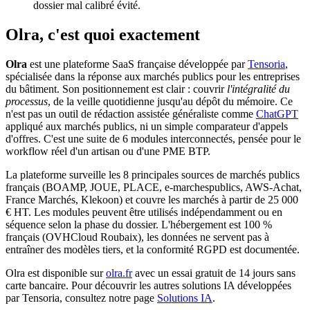
dossier mal calibré évité.
Olra, c'est quoi exactement
Olra
est une plateforme SaaS française développée par
Tensoria
,
spécialisée dans la réponse aux marchés publics pour les entreprises
du bâtiment. Son positionnement est clair : couvrir
l'intégralité du
processus
, de la veille quotidienne jusqu'au dépôt du mémoire. Ce
n'est pas un outil de rédaction assistée généraliste comme
ChatGPT
appliqué aux marchés publics, ni un simple comparateur d'appels
d'offres. C'est une suite de 6 modules interconnectés, pensée pour le
workflow réel d'un artisan ou d'une PME BTP.
La plateforme surveille les 8 principales sources de marchés publics
français (BOAMP, JOUE, PLACE, e-marchespublics, AWS-Achat,
France Marchés, Klekoon) et couvre les marchés à partir de 25 000
€ HT. Les modules peuvent être utilisés indépendamment ou en
séquence selon la phase du dossier. L'hébergement est 100 %
français (OVHCloud Roubaix), les données ne servent pas à
entraîner des modèles tiers, et la conformité RGPD est documentée.
Olra est disponible sur
olra.fr
avec un essai gratuit de 14 jours sans
carte bancaire. Pour découvrir les autres solutions IA développées
par Tensoria, consultez notre page
Solutions IA
.