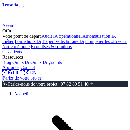
Tensoria
Accueil
Offre
Votre point de départ
Audit IA opérationnel
Automatisation IA
métier
Formations IA
Expertise technique IA
Comparer les offres →
Notre méthode
Expertises & solutions
Cas clients
Ressources
Blog
Outils IA
Outils IA gratuits
À propos
Contact
🇫🇷
FR
🇺🇸
EN
Parler de votre projet
Parlez-nous de votre projet : 07 82 80 51 40
Accueil