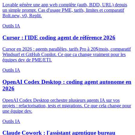
Lovable génère une app web complète (auth, BDD, URL) depuis
un simple prompt. Cas d'usage PME, tarifs, limites et comparatif
Bolt.new, v0, Replit.
Outils IA
Cursor : l'IDE coding agent de référence 2026
Cursor en 2026 : agents parallèles, tarifs Pro à 20$/mois, comparatif
Windsurf et GitHub Copilot. Ce que ça change vraiment pour les
équipes dev de PME/ETI.
Outils IA
OpenAI Codex Desktop : coding agent autonome en
2026
OpenAI Codex Desktop orchestre plusieurs agents IA sur vos
projets : refactorisation, tests et migrations. Ce que cela change pour
une équipe dev.
Outils IA
Claude Cowork : l'assistant agentique bureau