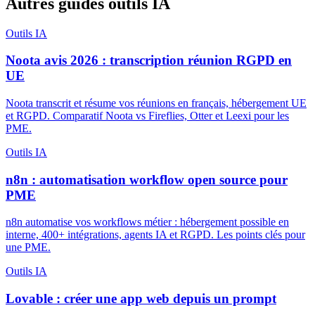
Autres guides outils IA
Outils IA
Noota avis 2026 : transcription réunion RGPD en
UE
Noota transcrit et résume vos réunions en français, hébergement UE
et RGPD. Comparatif Noota vs Fireflies, Otter et Leexi pour les
PME.
Outils IA
n8n : automatisation workflow open source pour
PME
n8n automatise vos workflows métier : hébergement possible en
interne, 400+ intégrations, agents IA et RGPD. Les points clés pour
une PME.
Outils IA
Lovable : créer une app web depuis un prompt