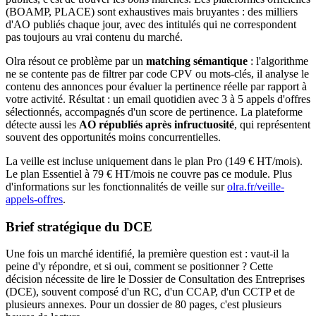
(BOAMP, PLACE) sont exhaustives mais bruyantes : des milliers
d'AO publiés chaque jour, avec des intitulés qui ne correspondent
pas toujours au vrai contenu du marché.
Olra résout ce problème par un
matching sémantique
: l'algorithme
ne se contente pas de filtrer par code CPV ou mots-clés, il analyse le
contenu des annonces pour évaluer la pertinence réelle par rapport à
votre activité. Résultat : un email quotidien avec 3 à 5 appels d'offres
sélectionnés, accompagnés d'un score de pertinence. La plateforme
détecte aussi les
AO républiés après infructuosité
, qui représentent
souvent des opportunités moins concurrentielles.
La veille est incluse uniquement dans le plan Pro (149 € HT/mois).
Le plan Essentiel à 79 € HT/mois ne couvre pas ce module. Plus
d'informations sur les fonctionnalités de veille sur
olra.fr/veille-
appels-offres
.
Brief stratégique du DCE
Une fois un marché identifié, la première question est : vaut-il la
peine d'y répondre, et si oui, comment se positionner ? Cette
décision nécessite de lire le Dossier de Consultation des Entreprises
(DCE), souvent composé d'un RC, d'un CCAP, d'un CCTP et de
plusieurs annexes. Pour un dossier de 80 pages, c'est plusieurs