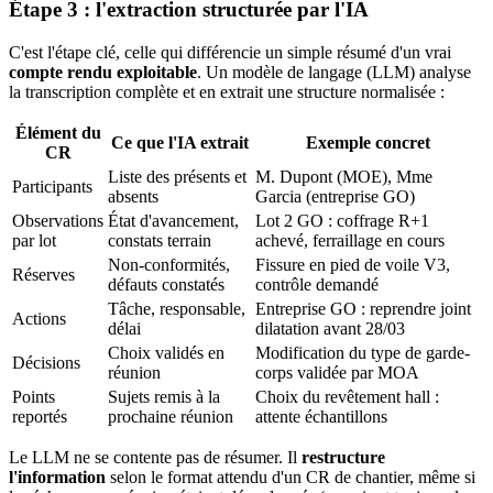
Étape 3 : l'extraction structurée par l'IA
C'est l'étape clé, celle qui différencie un simple résumé d'un vrai
compte rendu exploitable
. Un modèle de langage (LLM) analyse
la transcription complète et en extrait une structure normalisée :
Élément du
Ce que l'IA extrait
Exemple concret
CR
Liste des présents et
M. Dupont (MOE), Mme
Participants
absents
Garcia (entreprise GO)
Observations
État d'avancement,
Lot 2 GO : coffrage R+1
par lot
constats terrain
achevé, ferraillage en cours
Non-conformités,
Fissure en pied de voile V3,
Réserves
défauts constatés
contrôle demandé
Tâche, responsable,
Entreprise GO : reprendre joint
Actions
délai
dilatation avant 28/03
Choix validés en
Modification du type de garde-
Décisions
réunion
corps validée par MOA
Points
Sujets remis à la
Choix du revêtement hall :
reportés
prochaine réunion
attente échantillons
Le LLM ne se contente pas de résumer. Il
restructure
l'information
selon le format attendu d'un CR de chantier, même si