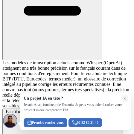
Les modèles de transcription actuels comme Whisper (OpenAI)
atteignent une très bonne précision sur le français courant dans de
bonnes conditions d'enregistrement. Pour le vocabulaire technique
BTP (DTU, Eurocodes, termes métier), un glossaire de correction
intégré au pipeline corrige les erreurs récurrentes connues. Il ne
couvre pas tout (noms propres, termes très spécialisés) : la précision
réelle dépend du bruit ambiant, des accents et de la qualité du micro,
Un projet IA en tête ?
×
et la relecture humaine reste indispensable pour vérifier les termes
Je suis Anas, fondateur de Tensoria. Je peux vous aider à cadrer votre
sensibles.
projet et mieux comprendre l'IA.
Faut-il un micro spécial pour enregistrer une réunion de chantier ?
Prendre rendez-vous
07 82 80 51 40