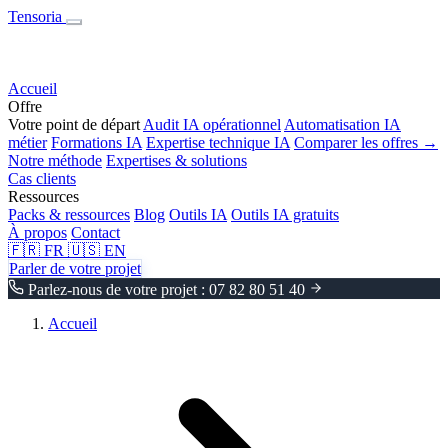
Tensoria
Accueil
Offre
Votre point de départ
Audit IA opérationnel
Automatisation IA
métier
Formations IA
Expertise technique IA
Comparer les offres →
Notre méthode
Expertises & solutions
Cas clients
Ressources
Packs & ressources
Blog
Outils IA
Outils IA gratuits
À propos
Contact
🇫🇷
FR
🇺🇸
EN
Parler de votre projet
Parlez-nous de votre projet : 07 82 80 51 40
Accueil