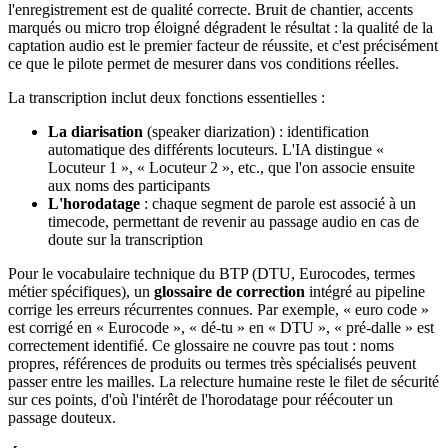
l'enregistrement est de qualité correcte. Bruit de chantier, accents
marqués ou micro trop éloigné dégradent le résultat : la qualité de la
captation audio est le premier facteur de réussite, et c'est précisément
ce que le pilote permet de mesurer dans vos conditions réelles.
La transcription inclut deux fonctions essentielles :
La diarisation
(speaker diarization) : identification
automatique des différents locuteurs. L'IA distingue «
Locuteur 1 », « Locuteur 2 », etc., que l'on associe ensuite
aux noms des participants
L'horodatage
: chaque segment de parole est associé à un
timecode, permettant de revenir au passage audio en cas de
doute sur la transcription
Pour le vocabulaire technique du BTP (DTU, Eurocodes, termes
métier spécifiques), un
glossaire de correction
intégré au pipeline
corrige les erreurs récurrentes connues. Par exemple, « euro code »
est corrigé en « Eurocode », « dé-tu » en « DTU », « pré-dalle » est
correctement identifié. Ce glossaire ne couvre pas tout : noms
propres, références de produits ou termes très spécialisés peuvent
passer entre les mailles. La relecture humaine reste le filet de sécurité
sur ces points, d'où l'intérêt de l'horodatage pour réécouter un
passage douteux.