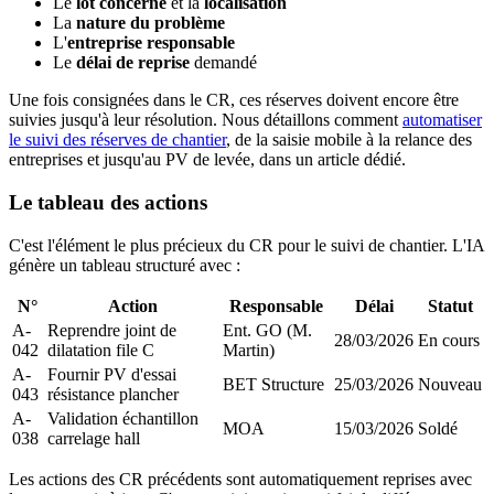
Le
lot concerné
et la
localisation
La
nature du problème
L'
entreprise responsable
Le
délai de reprise
demandé
Une fois consignées dans le CR, ces réserves doivent encore être
suivies jusqu'à leur résolution. Nous détaillons comment
automatiser
le suivi des réserves de chantier
, de la saisie mobile à la relance des
entreprises et jusqu'au PV de levée, dans un article dédié.
Le tableau des actions
C'est l'élément le plus précieux du CR pour le suivi de chantier. L'IA
génère un tableau structuré avec :
N°
Action
Responsable
Délai
Statut
A-
Reprendre joint de
Ent. GO (M.
28/03/2026
En cours
042
dilatation file C
Martin)
A-
Fournir PV d'essai
BET Structure
25/03/2026
Nouveau
043
résistance plancher
A-
Validation échantillon
MOA
15/03/2026
Soldé
038
carrelage hall
Les actions des CR précédents sont automatiquement reprises avec