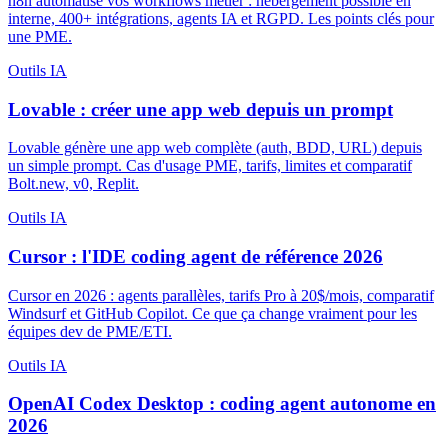
n8n automatise vos workflows métier : hébergement possible en
interne, 400+ intégrations, agents IA et RGPD. Les points clés pour
une PME.
Outils IA
Lovable : créer une app web depuis un prompt
Lovable génère une app web complète (auth, BDD, URL) depuis
un simple prompt. Cas d'usage PME, tarifs, limites et comparatif
Bolt.new, v0, Replit.
Outils IA
Cursor : l'IDE coding agent de référence 2026
Cursor en 2026 : agents parallèles, tarifs Pro à 20$/mois, comparatif
Windsurf et GitHub Copilot. Ce que ça change vraiment pour les
équipes dev de PME/ETI.
Outils IA
OpenAI Codex Desktop : coding agent autonome en
2026