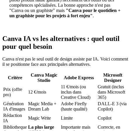
compétences spécialisées. La bonne approche n'est pas
"Canva ou un graphiste" mais
"Canva pour le quotidien +
un graphiste pour les projets à fort enjeu"
.
Canva IA vs les alternatives : quel outil
pour quel besoin
Canva n'est pas le seul outil de design assiste par IA. Voici comment
il se positionne face aux principales alternatives.
Canva Magic
Microsoft
Critère
Adobe Express
Studio
Designer
11 €/mois (ou
Gratuit (inclus
Prix (offre
12 €/mois
inclus dans
dans Microsoft
pro)
Creative Cloud)
365)
Génération
Magic Media +
Adobe Firefly
DALL-E 3 (via
IA d'images
Dream Lab
(haute qualité)
Copilot)
Rédaction
Magic Write
Limite
Copilot
IA
Bibliotheque
La plus large
Importante mais
Correcte, en