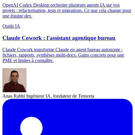
OpenAI Codex Desktop orchestre plusieurs agents IA sur vos
projets : refactorisation, tests et migrations. Ce que cela change pour
une équipe dev.
Outils IA
Claude Cowork : l'assistant agentique bureau
Claude Cowork transforme Claude en agent bureau autonome :
fichiers, rapports, synthèses multi-docs. Gains concrets pour une
PME et limites à connaître.
Anas Rabhi
Ingénieur IA, fondateur de Tensoria