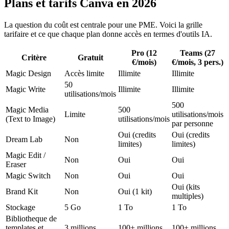
Plans et tarifs Canva en 2026
La question du coût est centrale pour une PME. Voici la grille
tarifaire et ce que chaque plan donne accès en termes d'outils IA.
Pro (12
Teams (27
Critère
Gratuit
€/mois)
€/mois, 3 pers.)
Magic Design
Accès limite
Illimite
Illimite
50
Magic Write
Illimite
Illimite
utilisations/mois
500
Magic Media
500
Limite
utilisations/mois
(Text to Image)
utilisations/mois
par personne
Oui (credits
Oui (credits
Dream Lab
Non
limites)
limites)
Magic Edit /
Non
Oui
Oui
Eraser
Magic Switch
Non
Oui
Oui
Oui (kits
Brand Kit
Non
Oui (1 kit)
multiples)
Stockage
5 Go
1 To
1 To
Bibliotheque de
templates et
3 millions
100+ millions
100+ millions