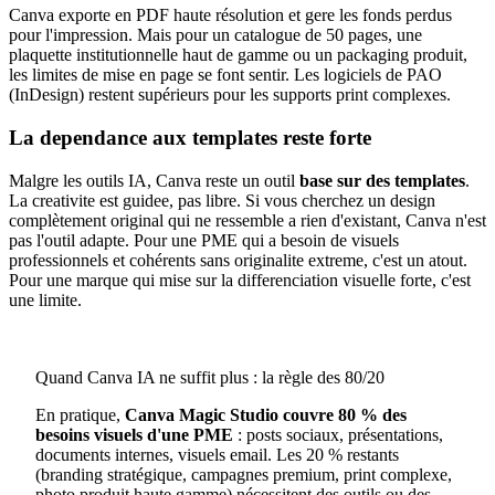
Canva exporte en PDF haute résolution et gere les fonds perdus
pour l'impression. Mais pour un catalogue de 50 pages, une
plaquette institutionnelle haut de gamme ou un packaging produit,
les limites de mise en page se font sentir. Les logiciels de PAO
(InDesign) restent supérieurs pour les supports print complexes.
La dependance aux templates reste forte
Malgre les outils IA, Canva reste un outil
base sur des templates
.
La creativite est guidee, pas libre. Si vous cherchez un design
complètement original qui ne ressemble a rien d'existant, Canva n'est
pas l'outil adapte. Pour une PME qui a besoin de visuels
professionnels et cohérents sans originalite extreme, c'est un atout.
Pour une marque qui mise sur la differenciation visuelle forte, c'est
une limite.
Quand Canva IA ne suffit plus : la règle des 80/20
En pratique,
Canva Magic Studio couvre 80 % des
besoins visuels d'une PME
: posts sociaux, présentations,
documents internes, visuels email. Les 20 % restants
(branding stratégique, campagnes premium, print complexe,
photo produit haute gamme) nécessitent des outils ou des