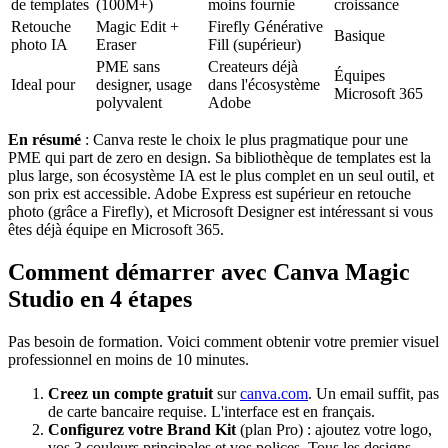
de templates
(100M+)
moins fournie
croissance
Retouche
Magic Edit +
Firefly Générative
Basique
photo IA
Eraser
Fill (supérieur)
PME sans
Createurs déjà
Équipes
Ideal pour
designer, usage
dans l'écosystème
Microsoft 365
polyvalent
Adobe
En résumé
: Canva reste le choix le plus pragmatique pour une
PME qui part de zero en design. Sa bibliothèque de templates est la
plus large, son écosystème IA est le plus complet en un seul outil, et
son prix est accessible. Adobe Express est supérieur en retouche
photo (grâce a Firefly), et Microsoft Designer est intéressant si vous
êtes déjà équipe en Microsoft 365.
Comment démarrer avec Canva Magic
Studio en 4 étapes
Pas besoin de formation. Voici comment obtenir votre premier visuel
professionnel en moins de 10 minutes.
Creez un compte gratuit
sur
canva.com
. Un email suffit, pas
de carte bancaire requise. L'interface est en français.
Configurez votre Brand Kit
(plan Pro) : ajoutez votre logo,
vos 3 couleurs principales et vos polices. Tous les designs