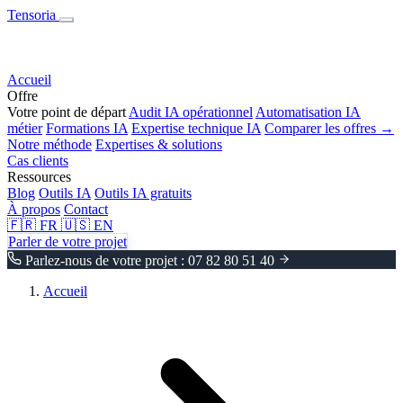
Tensoria
Accueil
Offre
Votre point de départ
Audit IA opérationnel
Automatisation IA
métier
Formations IA
Expertise technique IA
Comparer les offres →
Notre méthode
Expertises & solutions
Cas clients
Ressources
Blog
Outils IA
Outils IA gratuits
À propos
Contact
🇫🇷
FR
🇺🇸
EN
Parler de votre projet
Parlez-nous de votre projet : 07 82 80 51 40
Accueil