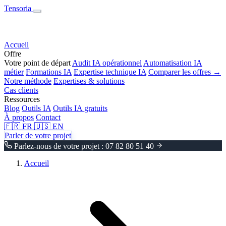
Tensoria
Accueil
Offre
Votre point de départ
Audit IA opérationnel
Automatisation IA
métier
Formations IA
Expertise technique IA
Comparer les offres →
Notre méthode
Expertises & solutions
Cas clients
Ressources
Blog
Outils IA
Outils IA gratuits
À propos
Contact
🇫🇷
FR
🇺🇸
EN
Parler de votre projet
Parlez-nous de votre projet : 07 82 80 51 40
Accueil