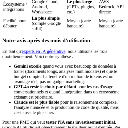
Google Cloud,
Le plus large
AWS
Écosystème /
Android,
(GPTs, plugins,
Bedrock, API
intégrations
Workspace
etc.)
directe
La plus simple
Facilité pour
Moyen (carte
Moyen (carte
(compte Google
débuter
bancaire)
bancaire)
suffit)
Notre avis après des mois d'utilisation
En tant qu'
experts en IA générative
, nous utilisons les trois
quotidiennement. Voici notre synthèse :
Gemini excelle
quand vous avez beaucoup de données à
traiter (documents longs, analyses multimodales) et que le
budget compte. La fenêtre d'un million de tokens est un
avantage réel, pas un gadget marketing.
GPT-4o reste le choix par défaut
pour les cas d'usage
conversationnels et quand l'intégration dans un écosystème
existant est prioritaire.
Claude est le plus fiable
pour le raisonnement complexe,
l'analyse nuancée et la production de code de qualité, mais
c'est aussi le plus cher.
Pour une PME qui veut
tester l'IA sans investissement initial
,
Google AI Studio est objectivement le meilleur point d'entrée. Pas