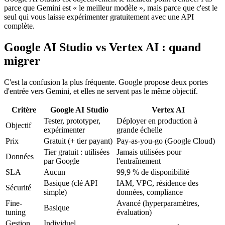
parce que Gemini est « le meilleur modèle », mais parce que c'est le
seul qui vous laisse expérimenter gratuitement avec une API
complète.
Google AI Studio vs Vertex AI : quand
migrer
C'est la confusion la plus fréquente. Google propose deux portes
d'entrée vers Gemini, et elles ne servent pas le même objectif.
Critère
Google AI Studio
Vertex AI
Tester, prototyper,
Déployer en production à
Objectif
expérimenter
grande échelle
Prix
Gratuit (+ tier payant)
Pay-as-you-go (Google Cloud)
Tier gratuit : utilisées
Jamais utilisées pour
Données
par Google
l'entraînement
SLA
Aucun
99,9 % de disponibilité
Basique (clé API
IAM, VPC, résidence des
Sécurité
simple)
données, compliance
Fine-
Avancé (hyperparamètres,
Basique
tuning
évaluation)
Gestion
Individuel