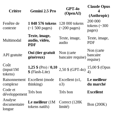
Claude Opus
GPT-4o
Critère
Gemini 2.5 Pro
4
(OpenAI)
(Anthropic)
200 000
Fenêtre de
1 048 576 tokens
128 000 tokens
tokens (~300
contexte
(~1 500 pages)
(~200 pages)
pages)
Texte, image,
Texte, image,
Texte, image,
Multimodal
audio, vidéo,
audio
PDF
PDF
Non (carte
Oui (tier gratuit
Non (carte
API gratuite
bancaire
généreux)
bancaire requise)
requise)
Coût
1,25 $
(Pro) /
0,10
15,00 $ (Opus
(input/1M
2,50 $ (GPT-4o)
$
(Flash-Lite)
4)
tokens)
Raisonnement
Excellent (mode
Excellent (o1,
Le meilleur
complexe
thinking)
o3)
du marché
Code et
Très bon
Très bon
Excellent
développement
Analyse
Le meilleur
(1M
Correct (128K
documentaire
Bon (200K)
tokens natifs)
limité)
longue