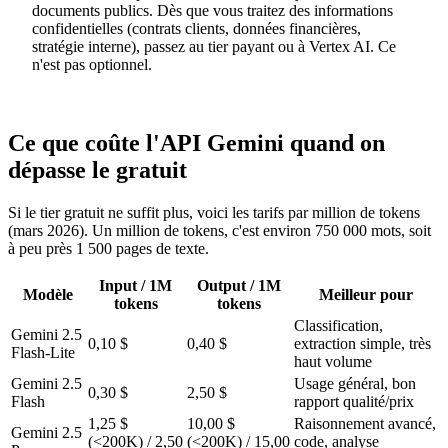
documents publics. Dès que vous traitez des informations
confidentielles (contrats clients, données financières,
stratégie interne), passez au tier payant ou à Vertex AI. Ce
n'est pas optionnel.
Ce que coûte l'API Gemini quand on
dépasse le gratuit
Si le tier gratuit ne suffit plus, voici les tarifs par million de tokens
(mars 2026). Un million de tokens, c'est environ 750 000 mots, soit
à peu près 1 500 pages de texte.
Input / 1M
Output / 1M
Modèle
Meilleur pour
tokens
tokens
Classification,
Gemini 2.5
0,10 $
0,40 $
extraction simple, très
Flash-Lite
haut volume
Gemini 2.5
Usage général, bon
0,30 $
2,50 $
Flash
rapport qualité/prix
1,25 $
10,00 $
Raisonnement avancé,
Gemini 2.5
(<200K) / 2,50
(<200K) / 15,00
code, analyse