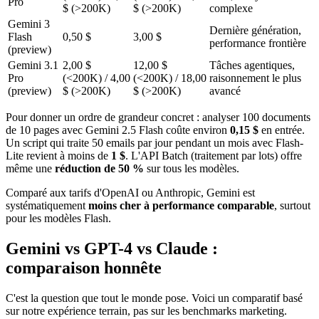
Pro
$ (>200K)
$ (>200K)
complexe
Gemini 3
Dernière génération,
Flash
0,50 $
3,00 $
performance frontière
(preview)
Gemini 3.1
2,00 $
12,00 $
Tâches agentiques,
Pro
(<200K) / 4,00
(<200K) / 18,00
raisonnement le plus
(preview)
$ (>200K)
$ (>200K)
avancé
Pour donner un ordre de grandeur concret : analyser 100 documents
de 10 pages avec Gemini 2.5 Flash coûte environ
0,15 $
en entrée.
Un script qui traite 50 emails par jour pendant un mois avec Flash-
Lite revient à moins de
1 $
. L'API Batch (traitement par lots) offre
même une
réduction de 50 %
sur tous les modèles.
Comparé aux tarifs d'OpenAI ou Anthropic, Gemini est
systématiquement
moins cher à performance comparable
, surtout
pour les modèles Flash.
Gemini vs GPT-4 vs Claude :
comparaison honnête
C'est la question que tout le monde pose. Voici un comparatif basé
sur notre expérience terrain, pas sur les benchmarks marketing.