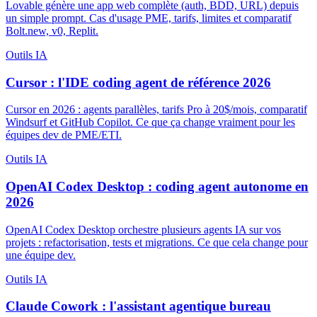
Lovable génère une app web complète (auth, BDD, URL) depuis
un simple prompt. Cas d'usage PME, tarifs, limites et comparatif
Bolt.new, v0, Replit.
Outils IA
Cursor : l'IDE coding agent de référence 2026
Cursor en 2026 : agents parallèles, tarifs Pro à 20$/mois, comparatif
Windsurf et GitHub Copilot. Ce que ça change vraiment pour les
équipes dev de PME/ETI.
Outils IA
OpenAI Codex Desktop : coding agent autonome en
2026
OpenAI Codex Desktop orchestre plusieurs agents IA sur vos
projets : refactorisation, tests et migrations. Ce que cela change pour
une équipe dev.
Outils IA
Claude Cowork : l'assistant agentique bureau